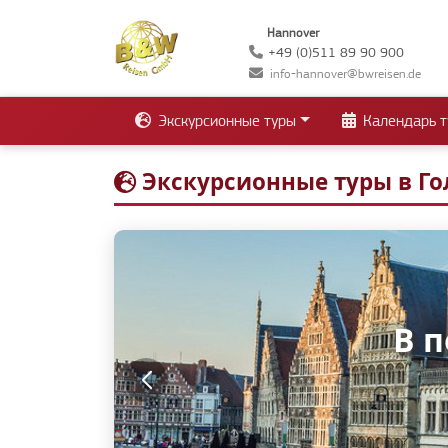
Hannover
+49 (0)511 89 90 900
info-hannover@bwreisen.de
Экскурсионные туры
Календарь т
Экскурсионные туры в Г
В 