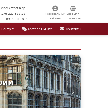
Viber / WhatsApp
 176 227 388 28
Персональный
Вход для
кабинет
турагентств
Пт с 09:00 до 18:00
-центр
Гостевая книга
Контакты
рии