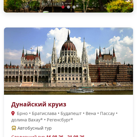
Дунайский круиз
Брно • Братислава • Будапешт • Вена • Пассау •
долина Вахау* • Регенсбург*
Автобусный тур
Следующий тур
16.08.26 - 21.08.26