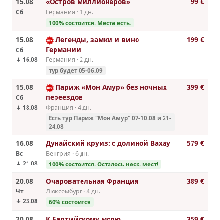
15.08
«Остров миллионеров»
99 €
Сб
Германия · 1 дн.
100% cостоится. Места есть.
15.08
Легенды, замки и вино
199 €
Германии
Сб
Германия · 2 дн.
↓ 16.08
тур будет 05-06.09
15.08
Париж «Мон Амур» без ночных
399 €
переездов
Сб
Франция · 4 дн.
↓ 18.08
Есть тур Париж "Мон Амур" 07-10.08 и 21-
24.08
16.08
Дунайский круиз: с долиной Вахау
579 €
Вс
Венгрия · 6 дн.
↓ 21.08
100% cостоится. Осталось неск. мест!
20.08
Очаровательная Франция
389 €
Чт
Люксембург · 4 дн.
↓ 23.08
60% cостоится
20.08
К Балтийскому морю
359 €