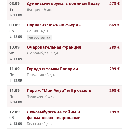
08.09
Дунайский круиз: с долиной Вахау
579 €
Вт
Венгрия · 6 дн.
↓ 13.09
09.09
Норвегия: южные фьорды
669 €
Ср
Дания · 4 дн.
↓ 12.09
не состоится
10.09
Очаровательная Франция
389 €
Чт
Люксембург · 4 дн.
↓ 13.09
11.09
Города и замки Баварии
299 €
Пт
Германия · 3 дн.
↓ 13.09
11.09
Париж "Мон Амур" и Брюссель
299 €
Пт
Франция · 4 дн.
↓ 14.09
12.09
Люксембургские тайны и
199 €
фламандское очарование
Сб
Бельгия · 2 дн.
↓ 13.09