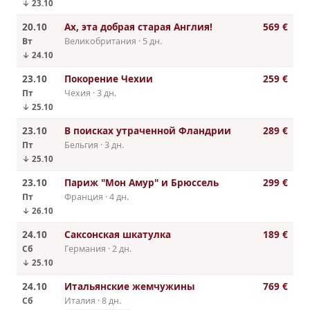
↓ 23.10
20.10
Ax, эта добрая cтарая Англия!
569 €
Вт
Великобритания · 5 дн.
↓ 24.10
23.10
Покорение Чехии
259 €
Пт
Чехия · 3 дн.
↓ 25.10
23.10
В поисках утраченной Фландрии
289 €
Пт
Бельгия · 3 дн.
↓ 25.10
23.10
Париж "Мон Амур" и Брюссель
299 €
Пт
Франция · 4 дн.
↓ 26.10
24.10
Саксонская шкатулка
189 €
Сб
Германия · 2 дн.
↓ 25.10
24.10
Итальянские жемчужины
769 €
Сб
Италия · 8 дн.