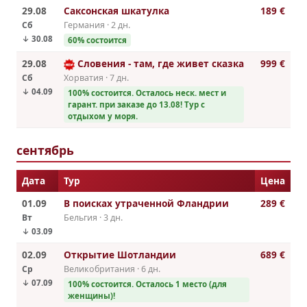
29.08
Саксонская шкатулка
189 €
Сб
Германия · 2 дн.
↓ 30.08
60% cостоится
29.08
Словения - там, где живет сказка
999 €
Сб
Хорватия · 7 дн.
↓ 04.09
100% cостоится. Осталось неск. мест и
гарант. при заказе до 13.08! Тур с
отдыхом у моря.
сентябрь
Дата
Тур
Цена
01.09
В поисках утраченной Фландрии
289 €
Вт
Бельгия · 3 дн.
↓ 03.09
02.09
Открытие Шотландии
689 €
Ср
Великобритания · 6 дн.
↓ 07.09
100% cостоится. Осталось 1 место (для
женщины)!