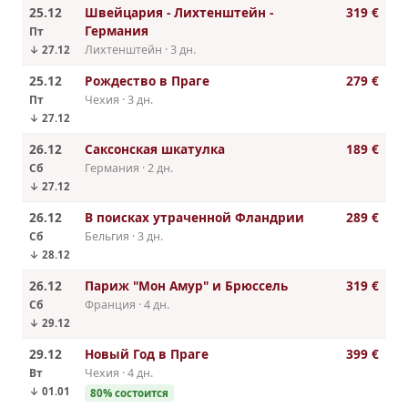
25.12
Швейцария - Лихтенштейн -
319 €
Германия
Пт
Лихтенштейн · 3 дн.
↓ 27.12
25.12
Рождество в Праге
279 €
Пт
Чехия · 3 дн.
↓ 27.12
26.12
Саксонская шкатулка
189 €
Сб
Германия · 2 дн.
↓ 27.12
26.12
В поисках утраченной Фландрии
289 €
Сб
Бельгия · 3 дн.
↓ 28.12
26.12
Париж "Мон Амур" и Брюссель
319 €
Сб
Франция · 4 дн.
↓ 29.12
29.12
Новый Год в Праге
399 €
Вт
Чехия · 4 дн.
↓ 01.01
80% состоится