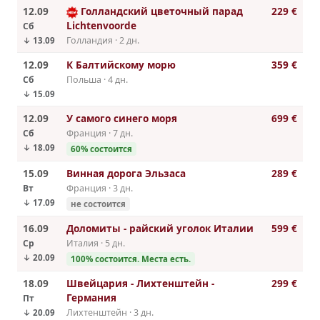
12.09
Голландский цветочный парад
229 €
Lichtenvoorde
Сб
Голландия · 2 дн.
↓ 13.09
12.09
К Балтийскому морю
359 €
Сб
Польша · 4 дн.
↓ 15.09
12.09
У самого синего моря
699 €
Сб
Франция · 7 дн.
↓ 18.09
60% cостоится
15.09
Винная дорога Эльзаса
289 €
Вт
Франция · 3 дн.
↓ 17.09
не состоится
16.09
Доломиты - райский уголок Италии
599 €
Ср
Италия · 5 дн.
↓ 20.09
100% cостоится. Места есть.
18.09
Швейцария - Лихтенштейн -
299 €
Германия
Пт
Лихтенштейн · 3 дн.
↓ 20.09