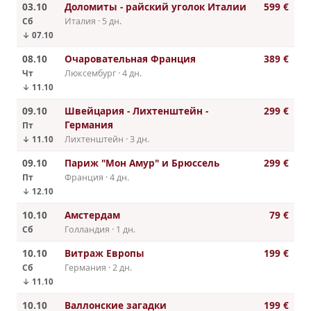
03.10
Доломиты - райский уголок Италии
599 €
Сб
Италия · 5 дн.
↓ 07.10
08.10
Очаровательная Франция
389 €
Чт
Люксембург · 4 дн.
↓ 11.10
09.10
Швейцария - Лихтенштейн -
299 €
Германия
Пт
Лихтенштейн · 3 дн.
↓ 11.10
09.10
Париж "Мон Амур" и Брюссель
299 €
Пт
Франция · 4 дн.
↓ 12.10
10.10
Амстердам
79 €
Сб
Голландия · 1 дн.
10.10
Витраж Европы
199 €
Сб
Германия · 2 дн.
↓ 11.10
10.10
Валлонские загадки
199 €