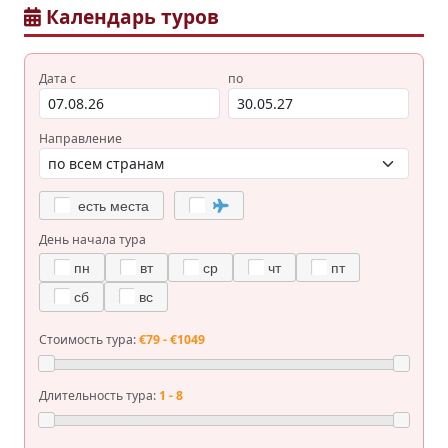
Календарь туров
Дата с
по
Направление
есть места
День начала тура
пн
вт
ср
чт
пт
сб
вс
Стоимость тура:
€79 - €1049
Длительность тура:
1 - 8