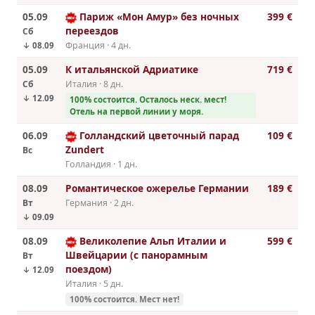
05.09
Париж «Мон Амур» без ночных
399 €
переездов
Сб
Франция · 4 дн.
↓ 08.09
05.09
К итальянской Адриатике
719 €
Сб
Италия · 8 дн.
↓ 12.09
100% cостоится. Осталось неск. мест!
Отель на первой линии у моря.
06.09
Голландский цветочный парад
109 €
Zundert
Вс
Голландия · 1 дн.
08.09
Романтическое ожерелье Германии
189 €
Вт
Германия · 2 дн.
↓ 09.09
08.09
Великолепие Альп Италии и
599 €
Швейцарии (с панорамным
Вт
поездом)
↓ 12.09
Италия · 5 дн.
100% cостоится. Мест нет!