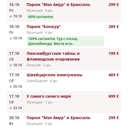
16.10
Париж "Мон Амур" и Брюссель
299 €
Пт
Франция · 4 дн.
↓ 19.10
60% состоится
16.10
Париж "Бонжур"
289 €
Пт
Франция · 4 дн.
↓ 19.10
100% состоится. Тур с посещ.
Диснейленда. Места есть.
17.10
Люксембургские тайны и
199 €
фламандское очарование
Сб
Бельгия · 2 дн.
↓ 18.10
17.10
Швейцарские жемчужины
469 €
Сб
Швейцария · 4 дн.
↓ 20.10
17.10
У самого синего моря
699 €
Сб
Франция · 7 дн.
↓ 23.10
20.10
Париж "Мон Амур" и Брюссель
299 €
Вт
Франция · 4 дн.