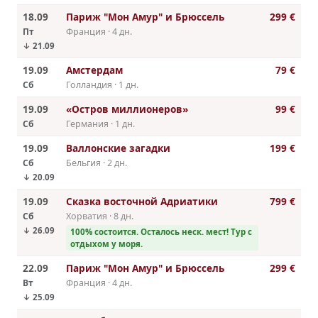
18.09
Париж "Мон Амур" и Брюссель
299 €
Пт
Франция · 4 дн.
↓ 21.09
19.09
Амстердам
79 €
Сб
Голландия · 1 дн.
19.09
«Остров миллионеров»
99 €
Сб
Германия · 1 дн.
19.09
Валлонские загадки
199 €
Сб
Бельгия · 2 дн.
↓ 20.09
19.09
Сказка восточной Адриатики
799 €
Сб
Хорватия · 8 дн.
↓ 26.09
100% cостоится. Осталось неск. мест! Тур с
отдыхом у моря.
22.09
Париж "Мон Амур" и Брюссель
299 €
Вт
Франция · 4 дн.
↓ 25.09