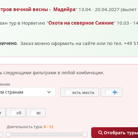
стров вечной весны - Мадейра
" 13.04 - 20.04.2027 (вылет
ван тур в Норвегию "
Охота на северное Сияние
" 10.03 - 1
аничено
. Заказ можно оформить на сайте или по тел. +49 5
сь следующими фильтрами
в любой комбинации.
ление
есть места
т
сб
вс
Длительность тура:
8 - 12
Отобрать тур