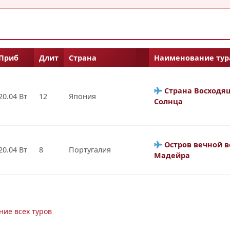
Приб
Длит
Страна
Наименование тур
Страна Восходя
20.04 Вт
12
Япония
Солнца
Остров вечной 
20.04 Вт
8
Португалия
Мадейра
ние всех туров