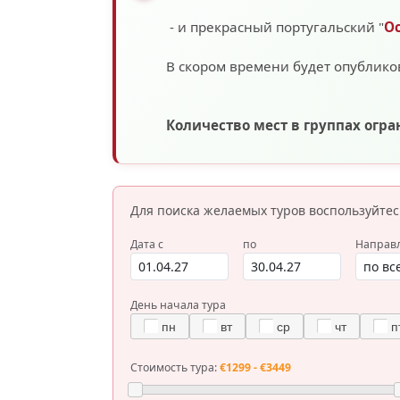
- и прекрасный португальский "
О
В скором времени будет опублико
Количество мест в группах огр
Для поиска желаемых туров
воспользуйте
Дата с
по
Направ
День начала тура
пн
вт
ср
чт
п
Стоимость тура:
€1299 - €3449