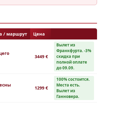
а / маршрут
Цена
Вылет из
Франкфурта. -3%
щего
3449 €
скидка при
полной оплате
до 09.09.
100% состоится.
весны
Места есть.
1299 €
Вылет из
Ганновера.