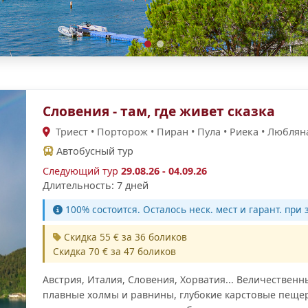
Словения - там, где живет сказка
Триест • Порторож • Пиран • Пула • Риека • Любляна
Автобусный тур
Следующий тур
29.08.26 - 04.09.26
Длительность: 7 дней
100% cостоится. Осталось неск. мест и гарант. при з
Скидка 55 € за 36 боликов
Скидка 70 € за 47 боликов
Австрия, Италия, Словения, Хорватия... Величествен
плавные холмы и равнины, глубокие карстовые пеще