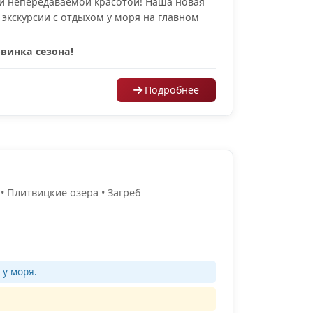
оей непередаваемой красотой! Наша новая
экскурсии с отдыхом у моря на главном
винка сезона!
Подробнее
• Плитвицкие озера • Загреб
 у моря.