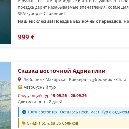
и ручьи – все эти природные богатства удивляют св
поездка дарит незабываемые впечатления, совмещая 
SPA-курорте Словении!
Наш эксклюзив! Поездка БЕЗ ночных переездов. Но
999 €
Сказка восточной Адриатики
Любляна • Макарская Ривьера • Дубровник • Сплит 
Автобусный тур
Следующий тур
19.09.26 - 26.09.26
Длительность: 8 дней
100% cостоится. Осталось неск. мест! Тур с отдыхом
Скидка 55 € за 36 боликов