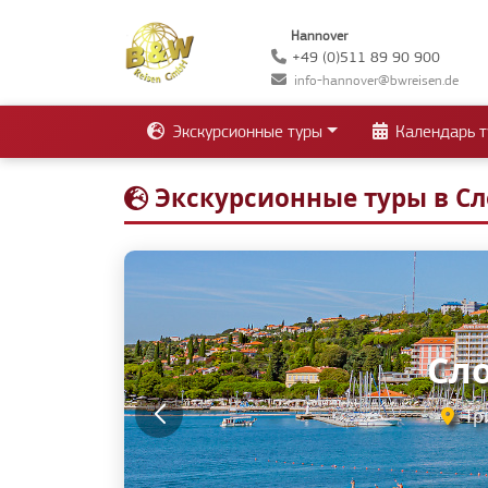
Hannover
+49 (0)511 89 90 900
info-hannover@bwreisen.de
Экскурсионные туры
Календарь т
Экскурсионные туры в С
Сло
С
Любляна •
Три