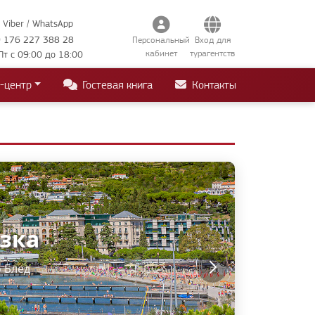
Viber / WhatsApp
 176 227 388 28
Персональный
Вход для
кабинет
турагентств
Пт с 09:00 до 18:00
-центр
Гостевая книга
Контакты
азка
ки
ера • Загреб
о Блед