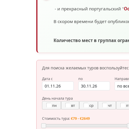
- и прекрасный португальский "
О
В скором времени будет опублико
Количество мест в группах огр
Для поиска желаемых туров
воспользуйте
Дата с
по
Направ
День начала тура
пн
вт
ср
чт
п
Стоимость тура:
€79 - €2649