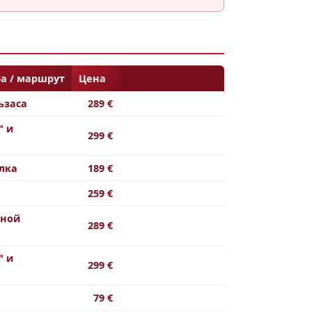
а / маршрут
Цена
ьзаса
289 €
" и
299 €
лка
189 €
259 €
нной
289 €
" и
299 €
79 €