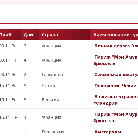
Приб
Длит
Страна
Наименование тур
08.11 Вс
3
Франция
Винная дорога Эл
Париж "Мон Амур
09.11 Пн
4
Франция
Брюссель
08.11 Вс
2
Германия
Саксонская шкату
15.11 Вс
3
Чехия
Покорение Чехии
В поисках утраче
15.11 Вс
3
Бельгия
Фландрии
Париж "Мон Амур
16.11 Пн
4
Франция
Брюссель
1
Голландия
Амстердам