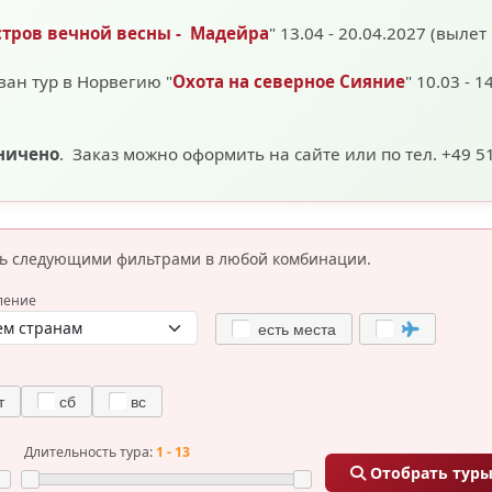
стров вечной весны - Мадейра
" 13.04 - 20.04.2027 (вылет
ван тур в Норвегию "
Охота на северное Сияние
" 10.03 - 1
аничено
. Заказ можно оформить на сайте или по тел. +49 5
сь следующими фильтрами
в любой комбинации.
ление
есть места
т
сб
вс
Длительность тура:
1 - 13
Отобрать тур