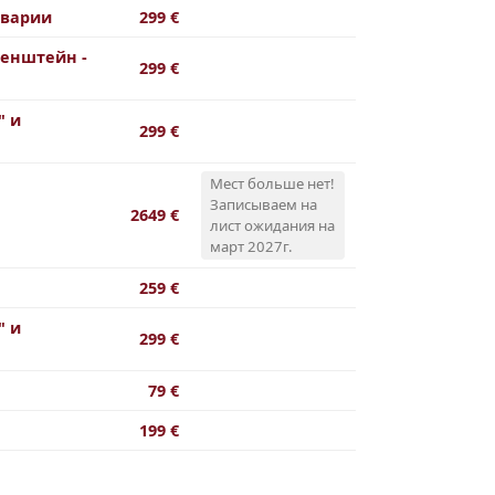
аварии
299 €
енштейн -
299 €
" и
299 €
Мест больше нет!
Записываем на
2649 €
лист ожидания на
март 2027г.
259 €
" и
299 €
79 €
199 €