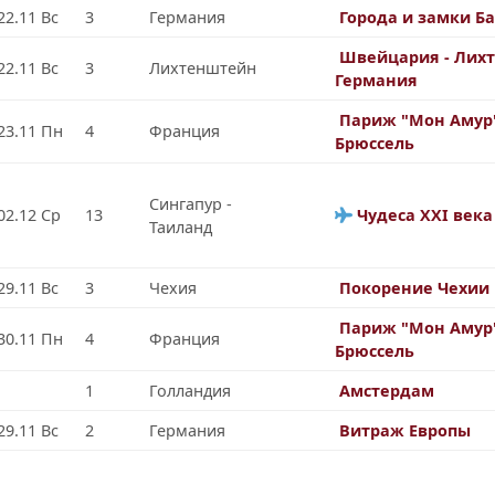
22.11 Вс
3
Германия
Города и замки Б
Швейцария - Лихт
22.11 Вс
3
Лихтенштейн
Германия
Париж "Мон Амур
23.11 Пн
4
Франция
Брюссель
Сингапур -
02.12 Ср
13
Чудеса ХХI века
Таиланд
29.11 Вс
3
Чехия
Покорение Чехии
Париж "Мон Амур
30.11 Пн
4
Франция
Брюссель
1
Голландия
Амстердам
29.11 Вс
2
Германия
Витраж Европы