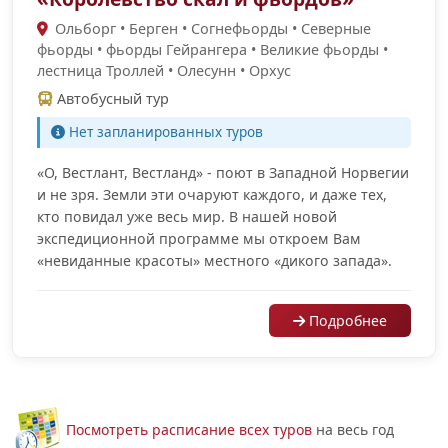
Ольборг • Берген • Согнефьорды • Cеверные
фьорды • фьорды Гейрангера • Великие фьорды •
лестница Троллей • Олесунн • Орхус
Автобусный тур
Нет запланированных туров
«О, Вестлант, Вестланд» - поют в Западной Норвегии
и не зря. Земли эти очаруют каждого, и даже тех,
кто повидал уже весь мир. В нашей новой
экспедиционной программе мы откроем Вам
«невиданные красоты» местного «дикого запада».
Подробнее
Посмотреть расписание всех туров
на весь год