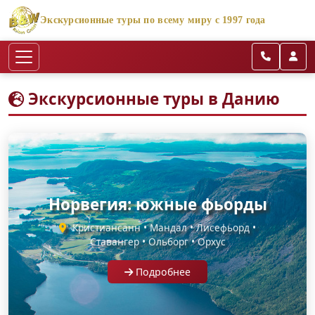
Экскурсионные туры по всему миру с 1997 года
Экскурсионные туры в Данию
Норвегия: южные фьорды
Кристиансанн • Мандал • Лисефьорд •
Ставангер • Ольборг • Орхус
Подробнее