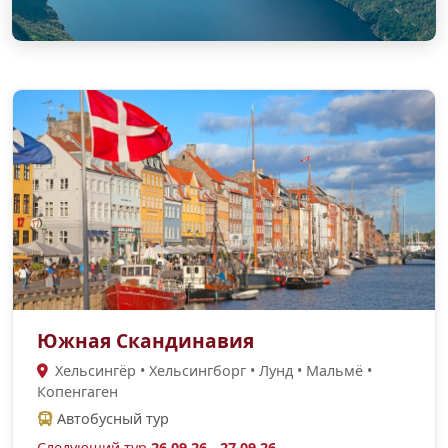
Южная Скандинавия
Хельсингёр • Хельсингборг • Лунд • Мальмё •
Копенгаген
Автобусный тур
Следующий тур
26.09.26 - 27.09.26