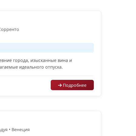
 Сорренто
евние города, изысканные вина и
агаемые идеального отпуска.
Подробнее
дуя • Венеция