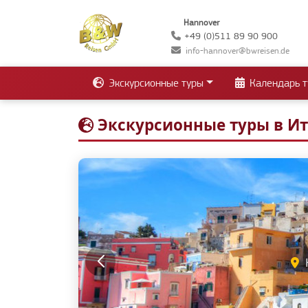
Hannover
+49 (0)511 89 90 900
info-hannover@bwreisen.de
Экскурсионные туры
Календарь т
Экскурсионные туры в И
Доло
Ка
Больцано • Меран
Вер