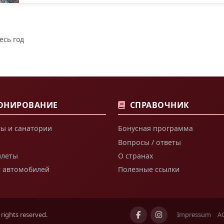
есь год
ОНИРОВАНИЕ
СПРАВОЧНИК
ы и санатории
Бонусная программа
Вопросы / ответы
илеты
О странах
т автомобилей
Полезные ссылки
ights reserved.
Impressum
A