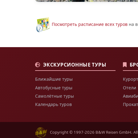
Посмотреть расписание всех туров
на в
ЭКСКУРСИОННЫЕ ТУРЫ
БР
Ближайшие туры
Курорт
Автобусные туры
Отели
Самолётные туры
Авиаб
Календарь туров
Прока
Copyright © 1997-2026 B&W Reisen GmbH. All r