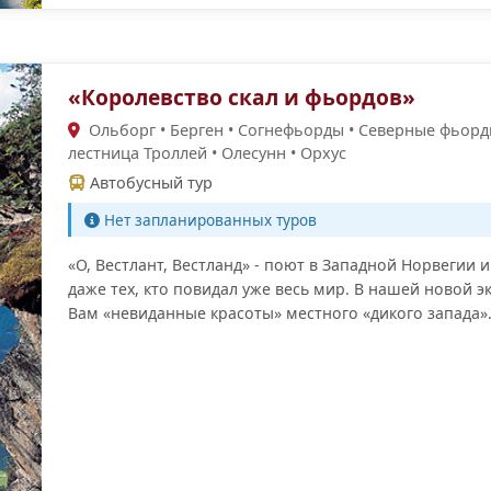
«Королевство скал и фьордов»
Ольборг • Берген • Согнефьорды • Cеверные фьорд
лестница Троллей • Олесунн • Орхус
Автобусный тур
Нет запланированных туров
«О, Вестлант, Вестланд» - поют в Западной Норвегии и
даже тех, кто повидал уже весь мир. В нашей новой
Вам «невиданные красоты» местного «дикого запада»