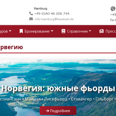
Hamburg
+49 (0)40 46 006 744
+49
info-hamburg@bwreisen.de
Пн-
уров
Бронирование
Справочник
Пресс
орвегию
Норвегия: южные фьорды
тиансанн • Мандал • Лисефьорд • Ставангер • Ольборг 
Подробнее