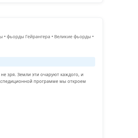
ы • фьорды Гейрангера • Великие фьорды •
 не зря. Земли эти очаруют каждого, и
 экспедиционной программе мы откроем
.