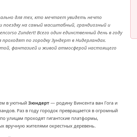
ально для тех, кто мечтает увидеть нечто
и поездку на самый масштабный, грандиозный и
ncorso Zundert! Всего один единственный день в году
 проходят по городку Зундерт в Нидерландах.
отой, фантазией и живой атмосферой настоящего
аем в уютный
Зюндерт
— родину Винсента ван Гога и
андов. Раз в году городок превращается в огромный
по улицам проходят гигантские платформы,
ых вручную жителями окрестных деревень.