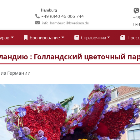
Hamburg
+49 (0)40 46 006 744
+49
info-hamburg@bwreisen.de
Пн-
уров
Бронирование
Справочник
Пресс
ландию : Голландский цветочный пар
 из Германии