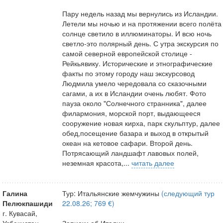
Пару недель назад мы вернулись из Исландии.
Летели мы ночью и на протяжении всего полёта
солнце светило в иллюминаторы. И всю ночь
светло-это полярный день. С утра экскурсия по
самой северной европейской столице -
Рейкьявику. Исторические и этнографические
факты по этому городу наш экскурсовод
Людмила умело чередовала со сказочными
сагами, а их в Исландии очень любят. Фото
пауза около "Солнечного странника", далее
филармония, морской порт, выдающееся
сооружение новая кирха, парк скульптур, далее
обед,посещение базара и выход в открытый
океан на кетовое сафари. Второй день.
Потрясающий ландшафт лавовых полей,
неземная красота,...
читать далее
Галина
Тур: Итальянские жемчужины
(следующий тур
Пелюкпашиди
22.08.26; 769 €)
г. Кувасай,