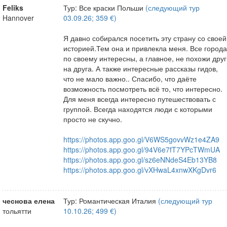
Feliks
Тур: Все краски Польши
(следующий тур
Hannover
03.09.26; 359 €)
Я давно собирался посетить эту страну со своей
историей.Тем она и привлекла меня. Все города
по своему интересны, а главное, не похожи друг
на друга. А также интересные рассказы гидов,
что не мало важно.. Спасибо, что даёте
возможность посмотреть всё то, что интересно.
Для меня всегда интересно путешествовать с
группой. Всегда находятся люди с которыми
просто не скучно.
https://photos.app.goo.gl/V6WS5govvWz1e4ZA9
https://photos.app.goo.gl/94V6e7fT7YPcTWmUA
https://photos.app.goo.gl/sz6eNNdeS4Eb13YB8
https://photos.app.goo.gl/vXHwaL4xnwXKgDvr6
чеснова елена
Тур: Романтическая Италия
(следующий тур
тольятти
10.10.26; 499 €)