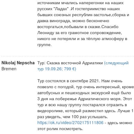
источникам мчались наперегонки на наших
русских "Ладах" .И гостеприимство наших
бывших союзных республик-застолье,сборка и
давка винограда, можно бесконечно
восторгаться,побывали в сказке.Спасибо
Леониду за его грамотное сопровождение,
никого не потеряли и за тёплую атмосферу в
группе.
Nikolaj Nepscha
Тур: Сказка восточной Адриатики
(следующий
Bremen
тур 19.09.26; 799 €)
Тур состоялся в сентябре 2021. Нам очень
повезло с погодой, тур очень интересный, кроме
автобусных и пешеходных экскурсий ещё было
3 дня на побережье Адриатического моря. Этот
тур и всю нашу группу постарался отразить в
видеоролике, который разместил здесь. Лучше 1
раз увидеть, чем 100 раз услышать.
https://ok.ru/video/2702175111806
- здесь можно
этот ролик посмотреть.