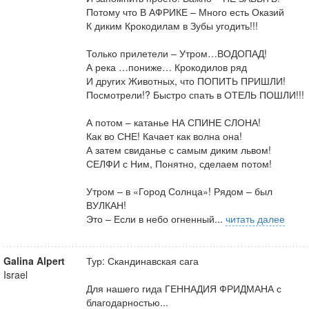
Потому что В АФРИКЕ – Много есть Оказий
К диким Крокодилам в Зубы угодить!!!
Только прилетели – Утром…ВОДОПАД!
А река …пониже… Крокодилов ряд
И других Животных, что ПОПИТЬ ПРИШЛИ!
Посмотрели!? Быстро спать в ОТЕЛЬ ПОШЛИ!!!
А потом – катанье НА СПИНЕ СЛОНА!
Как во СНЕ! Качает как волна она!
А затем свиданье с самым диким львом!
СЕЛФИ с Ним, Понятно, сделаем потом!
Утром – в «Город Солнца»! Рядом – был
ВУЛКАН!
Это – Если в небо огненный...
читать далее
Galina Alpert
Тур: Скандинавская сага
Israel
Для нашего гида ГЕННАДИЯ ФРИДМАНА с
благодарностью...