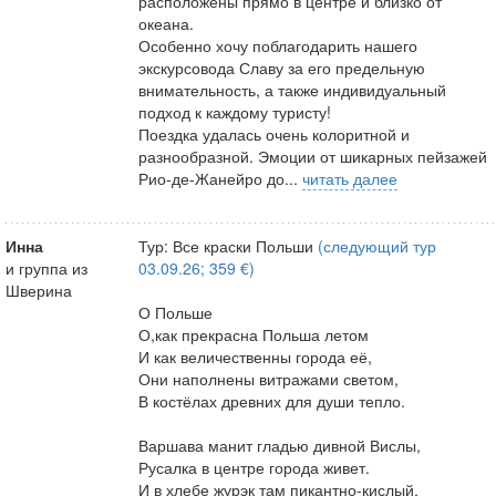
расположены прямо в центре и близко от
океана.
Особенно хочу поблагодарить нашего
экскурсовода Славу за его предельную
внимательность, а также индивидуальный
подход к каждому туристу!
Поездка удалась очень колоритной и
разнообразной. Эмоции от шикарных пейзажей
Рио-де-Жанейро до...
читать далее
Инна
Тур: Все краски Польши
(следующий тур
и группа из
03.09.26; 359 €)
Шверина
О Польше
О,как прекрасна Польша летом
И как величественны города её,
Они наполнены витражами светом,
В костёлах древних для души тепло.
Варшава манит гладью дивной Вислы,
Русалка в центре города живет.
И в хлебе журэк там пикантно-кислый,