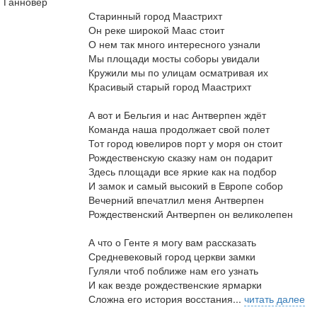
Ганновер
Старинный город Маастрихт
Он реке широкой Маас стоит
О нем так много интересного узнали
Мы площади мосты соборы увидали
Кружили мы по улицам осматривая их
Красивый старый город Маастрихт
А вот и Бельгия и нас Антверпен ждёт
Команда наша продолжает свой полет
Тот город ювелиров порт у моря он стоит
Рождественскую сказку нам он подарит
Здесь площади все яркие как на подбор
И замок и самый высокий в Европе собор
Вечерний впечатлил меня Антверпен
Рождественский Антверпен он великолепен
А что о Генте я могу вам рассказать
Средневековый город церкви замки
Гуляли чтоб поближе нам его узнать
И как везде рождественские ярмарки
Сложна его история восстания...
читать далее