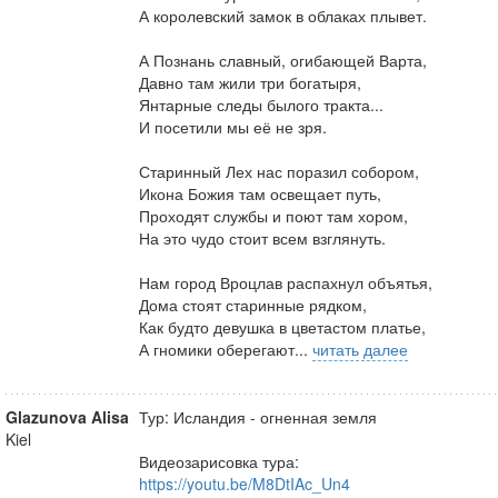
А королевский замок в облаках плывет.
А Познань славный, огибающей Варта,
Давно там жили три богатыря,
Янтарные следы былого тракта...
И посетили мы её не зря.
Старинный Лех нас поразил собором,
Икона Божия там освещает путь,
Проходят службы и поют там хором,
На это чудо стоит всем взглянуть.
Нам город Вроцлав распахнул объятья,
Дома стоят старинные рядком,
Как будто девушка в цветастом платье,
А гномики оберегают...
читать далее
Glazunova Alisa
Тур: Исландия - огненная земля
Kiel
Видеозарисовка тура:
https://youtu.be/M8DtIAc_Un4