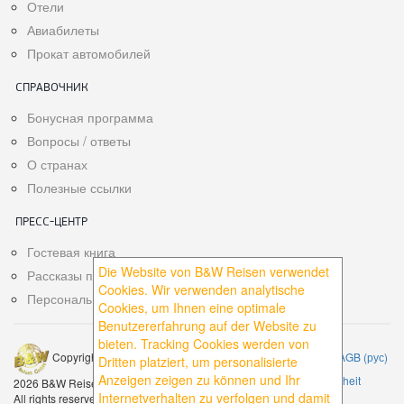
Отели
Авиабилеты
Прокат автомобилей
СПРАВОЧНИК
Бонусная программа
Вопросы / ответы
О странах
Полезные ссылки
ПРЕСС-ЦЕНТР
Гостевая книга
Die Website von B&W Reisen verwendet
Рассказы путешественников
Cookies. Wir verwenden analytische
Персональный кабинет
Cookies, um Ihnen eine optimale
Benutzererfahrung auf der Website zu
bieten. Tracking Cookies werden von
|
|
Impressum
|
AGB
|
AGB (рус)
Copyright © 1997-
Dritten platziert, um personalisierte
Anzeigen zeigen zu können und Ihr
|
Datenschutzerklärung
|
Datensicherheit
2026 B&W Reisen GmbH.
|
Мобильная версия сайта
Internetverhalten zu verfolgen und damit
All rights reserved.