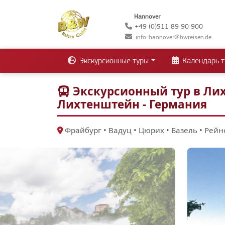
Hannover
+49 (0)511 89 90 900
info-hannover@bwreisen.de
Экскурсионные туры
Календарь т
Экскурсионный тур в Лих
Лихтенштейн - Германия
Фрайбург • Вадуц • Цюрих • Базель • Рей