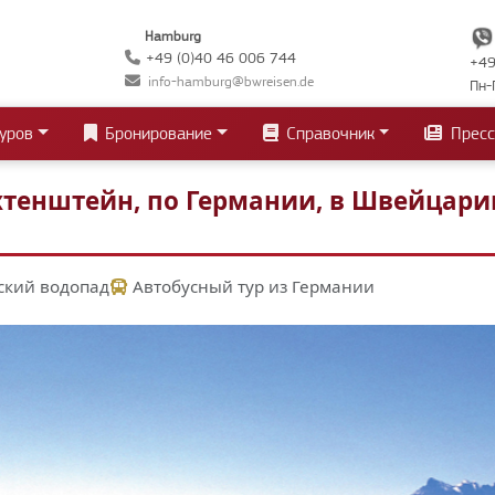
Hamburg
+49 (0)40 46 006 744
+49
info-hamburg@bwreisen.de
Пн-
уров
Бронирование
Справочник
Пресс
тенштейн, по Германии, в Швейцари
нский водопад
Автобусный тур из Германии