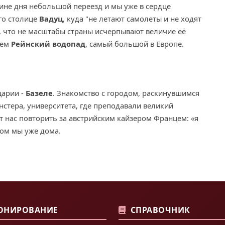
вине дня небольшой переезд и мы уже в сердце
его столице
Вадуц
, куда "не летают самолеты и не ходят
с, что не масштабы страны исчерпывают величие её
аем
Рейнский водопад
, самый большой в Европе.
царии -
Базеле
. Знакомство с городом, раскинувшимся
стера, университета, где преподавали великий
т нас повторить за австрийским кайзером Францем: «я
ром мы уже дома.
ОНИРОВАНИЕ
СПРАВОЧНИК