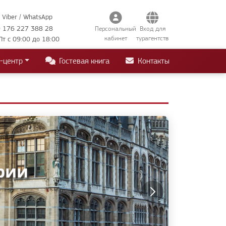
Viber / WhatsApp
 176 227 388 28
Персональный
Вход для
кабинет
турагентств
Пт с 09:00 до 18:00
-центр
Гостевая книга
Контакты
рии