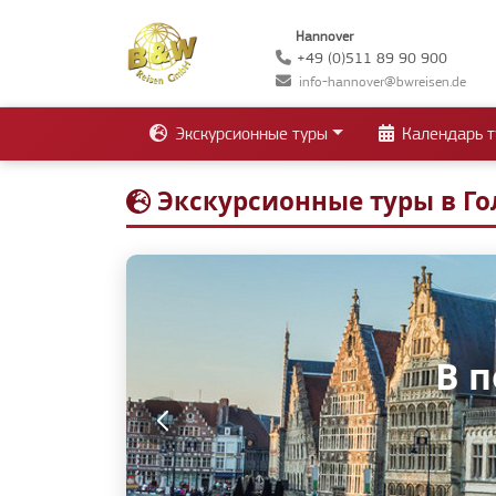
Hannover
+49 (0)511 89 90 900
info-hannover@bwreisen.de
Экскурсионные туры
Календарь т
Экскурсионные туры в Г
В 