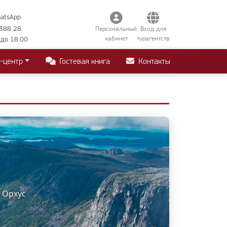
hatsApp
388 28
Персональный
Вход для
кабинет
турагентств
 до 18:00
-центр
Гостевая книга
Контакты
• Орхус