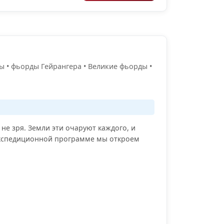
ы • фьорды Гейрангера • Великие фьорды •
 не зря. Земли эти очаруют каждого, и
 экспедиционной программе мы откроем
.