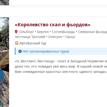
«Королевство скал и фьордов»
Ольборг • Берген • Согнефьорды • Cеверные фьорд
лестница Троллей • Олесунн • Орхус
Автобусный тур
Нет запланированных туров
«О, Вестлант, Вестланд» - поют в Западной Норвегии и
даже тех, кто повидал уже весь мир. В нашей новой
Вам «невиданные красоты» местного «дикого запада»