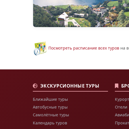
Посмотреть расписание всех туров
на в
ЭКСКУРСИОННЫЕ ТУРЫ
БР
Ближайшие туры
Курорт
Автобусные туры
Отели
Самолётные туры
Авиаб
Календарь туров
Прока