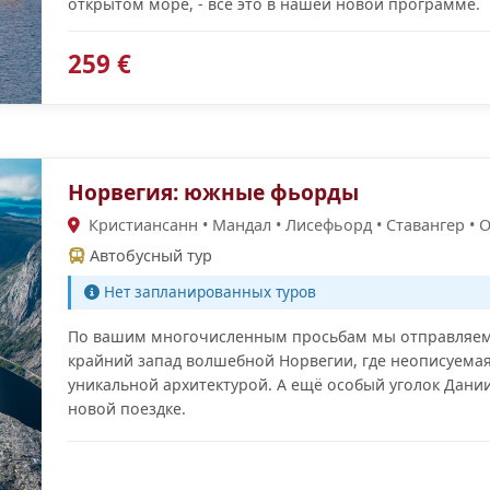
открытом море, - всё это в нашей новой программе.
259 €
Норвегия: южные фьорды
Кристиансанн • Мандал • Лисефьорд • Ставангер • О
Автобусный тур
Нет запланированных туров
По вашим многочисленным просьбам мы отправляемс
крайний запад волшебной Норвегии, где неописуемая
уникальной архитектурой. А ещё особый уголок Дани
новой поездке.