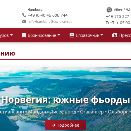
Hamburg
Viber / W
+49 (0)40 46 006 744
+49 176 227 
info-hamburg@bwreisen.de
Пн-Пт с 09:00
уров
Бронирование
Справочник
Пресс
анию
Норвегия: южные фьорды
тиансанн • Мандал • Лисефьорд • Ставангер • Ольборг 
Подробнее