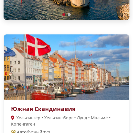
Южная Скандинавия
Хельсингёр • Хельсингборг • Лунд • Мальмё •
Копенгаген
Автобусный тур