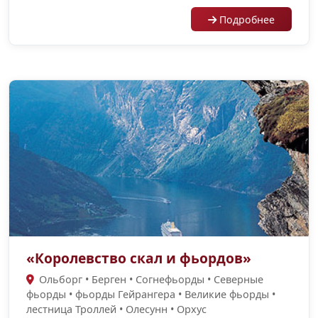
Подробнее
«Королевство скал и фьордов»
Ольборг • Берген • Согнефьорды • Cеверные
фьорды • фьорды Гейрангера • Великие фьорды •
лестница Троллей • Олесунн • Орхус