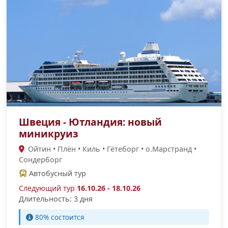
Швеция - Ютландия: новый
миникруиз
Ойтин • Плён • Киль • Гётеборг • о.Марстранд •
Сондерборг
Автобусный тур
Следующий тур
16.10.26 - 18.10.26
Длительность: 3 дня
80% состоится