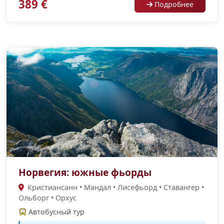
389 €
Подробнее
Норвегия: южные фьорды
Кристиансанн • Мандал • Лисефьорд • Ставангер •
Ольборг • Орхус
Автобусный тур