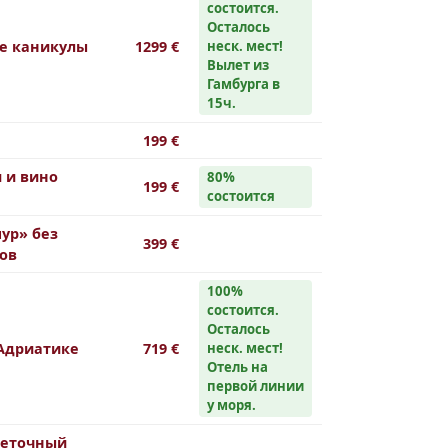
cостоится.
Осталось
е каникулы
1299 €
неск. мест!
Вылет из
Гамбурга в
15ч.
199 €
 и вино
80%
199 €
состоится
ур» без
399 €
ов
100%
cостоится.
Осталось
 Адриатике
719 €
неск. мест!
Отель на
первой линии
у моря.
веточный