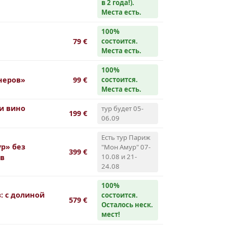
в 2 года!).
Места есть.
100%
79 €
cостоится.
Места есть.
100%
неров»
99 €
cостоится.
Места есть.
и вино
тур будет 05-
199 €
06.09
Есть тур Париж
р» без
"Мон Амур" 07-
399 €
10.08 и 21-
ов
24.08
100%
: с долиной
cостоится.
579 €
Осталось неск.
мест!