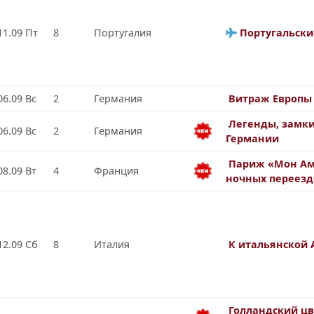
11.09 Пт
8
Португалия
Португальски
06.09 Вс
2
Германия
Витраж Европы
Легенды, замки
06.09 Вс
2
Германия
Германии
Париж «Мон Ам
08.09 Вт
4
Франция
ночных переезд
12.09 Сб
8
Италия
К итальянской
Голландский ц