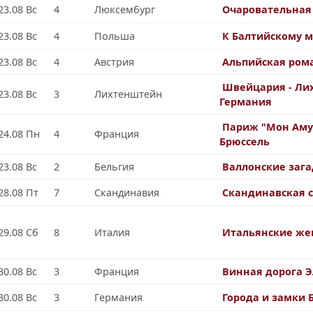
23.08 Вс
4
Люксембург
Очаровательная
23.08 Вс
4
Польша
К Балтийскому 
23.08 Вс
4
Австрия
Альпийская ром
Швейцария - Ли
23.08 Вс
3
Лихтенштейн
Германия
Париж "Мон Аму
24.08 Пн
4
Франция
Брюссель
23.08 Вс
2
Бельгия
Валлонские заг
28.08 Пт
7
Скандинавия
Скандинавская с
29.08 Сб
8
Италия
Итальянские ж
30.08 Вс
3
Франция
Винная дорога Э
30.08 Вс
3
Германия
Города и замки 