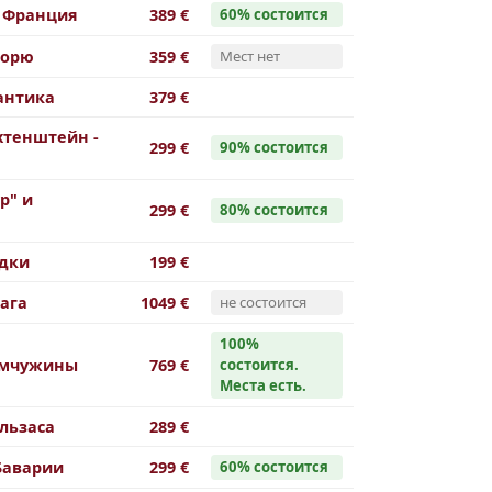
 Франция
389 €
60% cостоится
морю
359 €
Мест нет
антика
379 €
хтенштейн -
299 €
90% cостоится
р" и
299 €
80% cостоится
адки
199 €
ага
1049 €
не состоится
100%
емчужины
769 €
cостоится.
Места есть.
льзаса
289 €
Баварии
299 €
60% cостоится