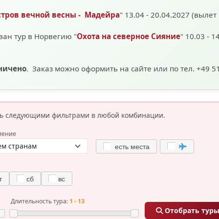
стров вечной весны - Мадейра
" 13.04 - 20.04.2027 (вылет
ван тур в Норвегию "
Охота на северное Сияние
" 10.03 - 1
аничено
. Заказ можно оформить на сайте или по тел. +49 5
сь следующими фильтрами
в любой комбинации.
ление
есть места
т
сб
вс
Длительность тура:
1 - 13
Отобрать тур