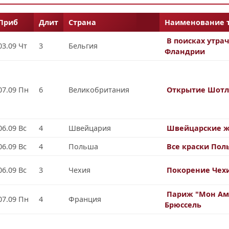
Приб
Длит
Страна
Наименование т
В поисках утра
03.09 Чт
3
Бельгия
Фландрии
07.09 Пн
6
Великобритания
Открытие Шот
06.09 Вс
4
Швейцария
Швейцарские 
06.09 Вс
4
Польша
Все краски По
06.09 Вс
3
Чехия
Покорение Чех
Париж "Мон Ам
07.09 Пн
4
Франция
Брюссель