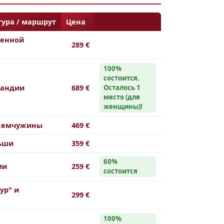
ура / маршрут
Цена
ченной
289 €
100%
cостоится.
ландии
689 €
Осталось 1
место (для
женщины)!
жемчужины
469 €
льши
359 €
60%
ии
259 €
состоится
ур" и
299 €
100%