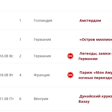
1
Голландия
Амстердам
1
Германия
«Остров миллио
Легенды, замки 
16.08 Вс
2
Германия
Германии
Париж «Мон Аму
18.08 Вт
4
Франция
ночных переезд
Дунайский круиз
21.08 Пт
6
Венгрия
Вахау