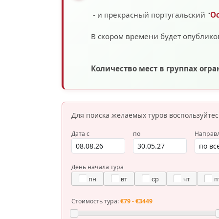
- и прекрасный португальский "
О
В скором времени будет опублико
Количество мест в группах огр
Для поиска желаемых туров
воспользуйте
Дата с
по
Направ
День начала тура
пн
вт
ср
чт
п
Стоимость тура:
€79 - €3449