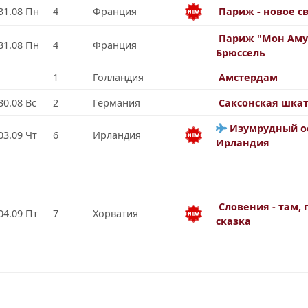
31.08 Пн
4
Франция
Париж - новое с
Париж "Мон Аму
31.08 Пн
4
Франция
Брюссель
1
Голландия
Амстердам
30.08 Вс
2
Германия
Саксонская шка
Изумрудный ос
03.09 Чт
6
Ирландия
Ирландия
Словения - там, 
04.09 Пт
7
Хорватия
сказка