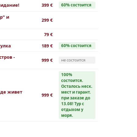
видание!
399 €
60% cостоится
р" и
299 €
79 €
тулка
189 €
60% cостоится
тров -
999 €
не состоится
100%
cостоится.
Осталось неск.
где живет
мест и гарант.
999 €
при заказе до
13.08! Тур с
отдыхом у
моря.