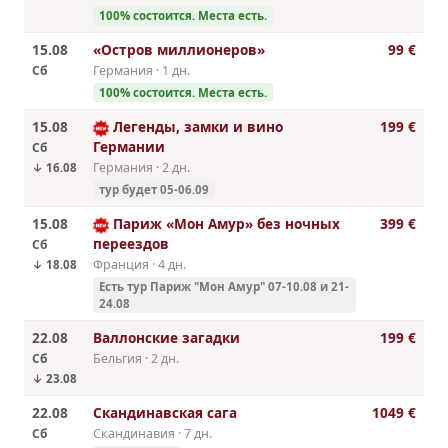
100% cостоится. Места есть.
15.08
«Остров миллионеров»
99 €
Сб
Германия · 1 дн.
100% cостоится. Места есть.
15.08
Легенды, замки и вино
199 €
Германии
Сб
Германия · 2 дн.
↓ 16.08
тур будет 05-06.09
15.08
Париж «Мон Амур» без ночных
399 €
переездов
Сб
Франция · 4 дн.
↓ 18.08
Есть тур Париж "Мон Амур" 07-10.08 и 21-
24.08
22.08
Валлонские загадки
199 €
Сб
Бельгия · 2 дн.
↓ 23.08
22.08
Скандинавская сага
1049 €
Сб
Скандинавия · 7 дн.