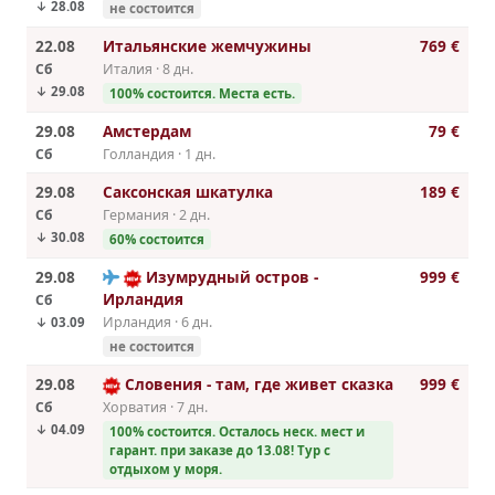
↓ 28.08
не состоится
22.08
Итальянские жемчужины
769 €
Сб
Италия · 8 дн.
↓ 29.08
100% cостоится. Места есть.
29.08
Амстердам
79 €
Сб
Голландия · 1 дн.
29.08
Саксонская шкатулка
189 €
Сб
Германия · 2 дн.
↓ 30.08
60% cостоится
29.08
Изумрудный остров -
999 €
Ирландия
Сб
Ирландия · 6 дн.
↓ 03.09
не состоится
29.08
Словения - там, где живет сказка
999 €
Сб
Хорватия · 7 дн.
↓ 04.09
100% cостоится. Осталось неск. мест и
гарант. при заказе до 13.08! Тур с
отдыхом у моря.