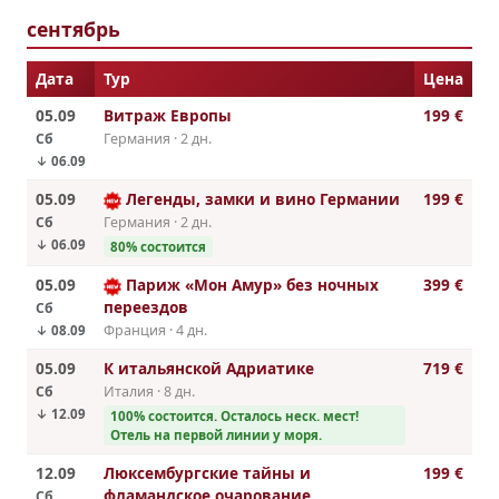
сентябрь
Дата
Тур
Цена
05.09
Витраж Европы
199 €
Сб
Германия · 2 дн.
↓ 06.09
05.09
Легенды, замки и вино Германии
199 €
Сб
Германия · 2 дн.
↓ 06.09
80% состоится
05.09
Париж «Мон Амур» без ночных
399 €
переездов
Сб
Франция · 4 дн.
↓ 08.09
05.09
К итальянской Адриатике
719 €
Сб
Италия · 8 дн.
↓ 12.09
100% cостоится. Осталось неск. мест!
Отель на первой линии у моря.
12.09
Люксембургские тайны и
199 €
фламандское очарование
Сб