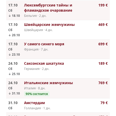
17.10
Люксембургские тайны и
199 €
фламандское очарование
Сб
Бельгия · 2 дн.
↓ 18.10
17.10
Швейцарские жемчужины
469 €
Сб
Швейцария · 4 дн.
↓ 20.10
17.10
У самого синего моря
699 €
Сб
Франция · 7 дн.
↓ 23.10
24.10
Саксонская шкатулка
189 €
Сб
Германия · 2 дн.
↓ 25.10
24.10
Итальянские жемчужины
769 €
Сб
Италия · 8 дн.
↓ 31.10
90% состоится
31.10
Амстердам
79 €
Сб
Голландия · 1 дн.