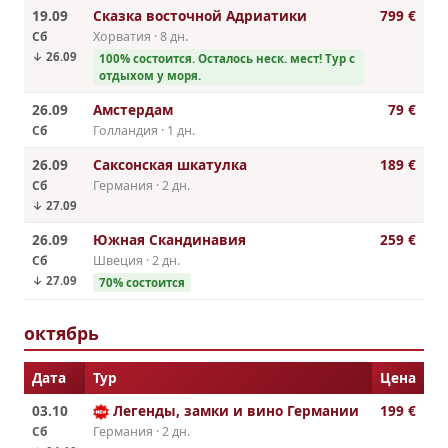
19.09
Сказка восточной Адриатики
799 €
Сб
Хорватия · 8 дн.
↓ 26.09
100% cостоится. Осталось неск. мест! Тур с
отдыхом у моря.
26.09
Амстердам
79 €
Сб
Голландия · 1 дн.
26.09
Саксонская шкатулка
189 €
Сб
Германия · 2 дн.
↓ 27.09
26.09
Южная Скандинавия
259 €
Сб
Швеция · 2 дн.
↓ 27.09
70% cостоится
октябрь
Дата
Тур
Цена
03.10
Легенды, замки и вино Германии
199 €
Сб
Германия · 2 дн.