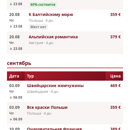
↓ 23.08
60% cостоится
20.08
К Балтийскому морю
359 €
Чт
Польша · 4 дн.
↓ 23.08
Мест нет
20.08
Альпийская романтика
379 €
Чт
Австрия · 4 дн.
↓ 23.08
сентябрь
Дата
Тур
Цена
03.09
Швейцарские жемчужины
469 €
Чт
Швейцария · 4 дн.
↓ 06.09
03.09
Все краски Польши
359 €
Чт
Польша · 4 дн.
↓ 06.09
10.09
Очаровательная Франция
389 €