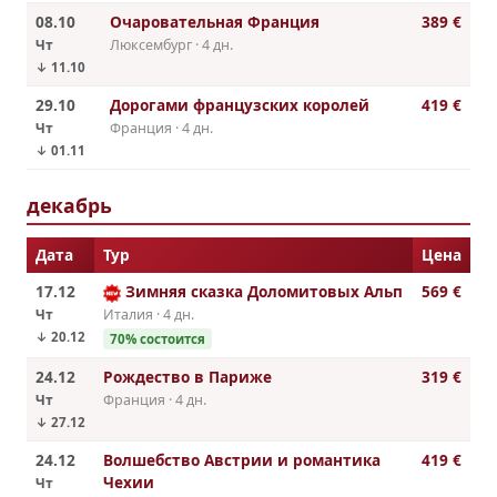
08.10
Очаровательная Франция
389 €
Чт
Люксембург · 4 дн.
↓ 11.10
29.10
Дорогами французских королей
419 €
Чт
Франция · 4 дн.
↓ 01.11
декабрь
Дата
Тур
Цена
17.12
Зимняя сказка Доломитовых Альп
569 €
Чт
Италия · 4 дн.
↓ 20.12
70% состоится
24.12
Рождество в Париже
319 €
Чт
Франция · 4 дн.
↓ 27.12
24.12
Волшебство Австрии и романтика
419 €
Чехии
Чт