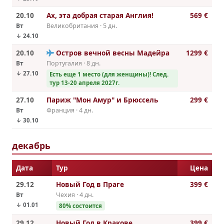
20.10
Ax, эта добрая cтарая Англия!
569 €
Вт
Великобритания · 5 дн.
↓ 24.10
20.10
Остров вечной весны Мадейра
1299 €
Вт
Португалия · 8 дн.
↓ 27.10
Есть еще 1 место (для женщины)! След.
тур 13-20 апреля 2027г.
27.10
Париж "Мон Амур" и Брюссель
299 €
Вт
Франция · 4 дн.
↓ 30.10
декабрь
Дата
Тур
Цена
29.12
Новый Год в Праге
399 €
Вт
Чехия · 4 дн.
↓ 01.01
80% состоится
29.12
Новый Год в Кракове
399 €