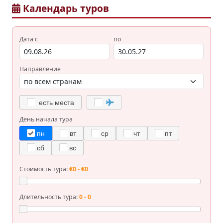
Календарь туров
Дата с
по
Направление
есть места
День начала тура
пн
вт
ср
чт
пт
сб
вс
Стоимость тура:
€0 - €0
Длительность тура:
0 - 0