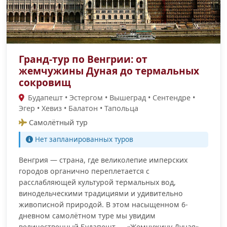
Гранд-тур по Венгрии: от
жемчужины Дуная до термальных
сокровищ
Будапешт • Эстергом • Вышеград • Сентендре •
Эгер • Хевиз • Балатон • Тапольца
Самолётный тур
Нет запланированных туров
Венгрия — страна, где великолепие имперских
городов органично переплетается с
расслабляющей культурой термальных вод,
винодельческими традициями и удивительно
живописной природой. В этом насыщенном 6-
дневном самолётном туре мы увидим
величественный Будапешт — «Жемчужину Дуная»,