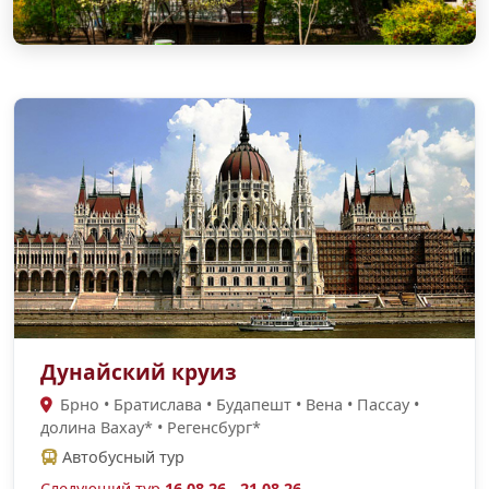
Дунайский круиз
Брно • Братислава • Будапешт • Вена • Пассау •
долина Вахау* • Регенсбург*
Автобусный тур
Следующий тур
16.08.26 - 21.08.26