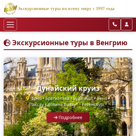
Экскурсионные туры по всему миру с 1997 года
Экскурсионные туры в Венгрию
Дунайский круиз
Брно • Братислава • Будапешт • Вена •
Пассау • долина Вахау* • Регенсбург*
Подробнее