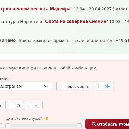
стров вечной весны - Мадейра
" 13.04 - 20.04.2027 (вылет
ван тур в Норвегию "
Охота на северное Сияние
" 10.03 - 1
аничено
. Заказ можно оформить на сайте или по тел. +49 5
сь следующими фильтрами
в любой комбинации.
ление
есть места
т
сб
вс
Длительность тура:
1 - 8
Отобрать тур