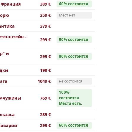
 Франция
389 €
60% cостоится
морю
359 €
Мест нет
антика
379 €
хтенштейн -
299 €
90% cостоится
р" и
299 €
80% cостоится
адки
199 €
ага
1049 €
не состоится
100%
емчужины
769 €
cостоится.
Места есть.
льзаса
289 €
Баварии
299 €
60% cостоится