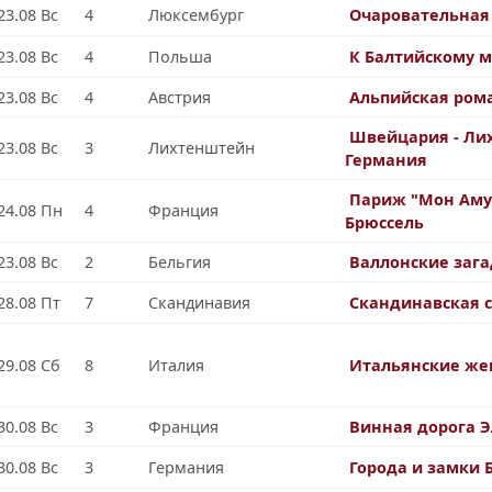
23.08 Вс
4
Люксембург
Очаровательная
23.08 Вс
4
Польша
К Балтийскому 
23.08 Вс
4
Австрия
Альпийская ром
Швейцария - Ли
23.08 Вс
3
Лихтенштейн
Германия
Париж "Мон Аму
24.08 Пн
4
Франция
Брюссель
23.08 Вс
2
Бельгия
Валлонские заг
28.08 Пт
7
Скандинавия
Скандинавская с
29.08 Сб
8
Италия
Итальянские ж
30.08 Вс
3
Франция
Винная дорога Э
30.08 Вс
3
Германия
Города и замки 