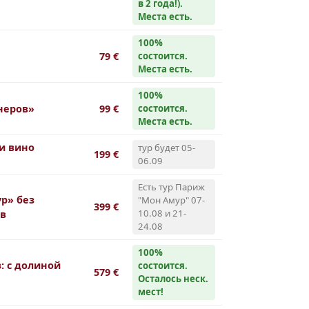
в 2 года!).
Места есть.
100%
79 €
cостоится.
Места есть.
100%
неров»
99 €
cостоится.
Места есть.
и вино
тур будет 05-
199 €
06.09
Есть тур Париж
р» без
"Мон Амур" 07-
399 €
10.08 и 21-
ов
24.08
100%
: с долиной
cостоится.
579 €
Осталось неск.
мест!