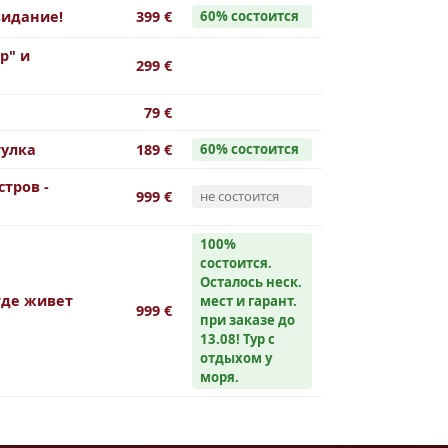
видание!
399 €
60% cостоится
р" и
299 €
79 €
тулка
189 €
60% cостоится
тров -
999 €
не состоится
100%
cостоится.
Осталось неск.
где живет
мест и гарант.
999 €
при заказе до
13.08! Тур с
отдыхом у
моря.