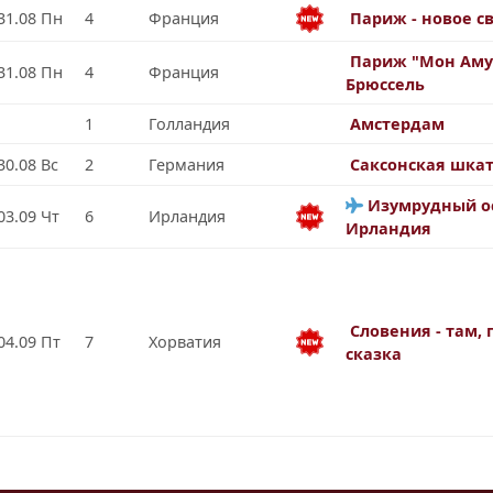
31.08 Пн
4
Франция
Париж - новое с
Париж "Мон Аму
31.08 Пн
4
Франция
Брюссель
1
Голландия
Амстердам
30.08 Вс
2
Германия
Саксонская шка
Изумрудный ос
03.09 Чт
6
Ирландия
Ирландия
Словения - там, 
04.09 Пт
7
Хорватия
сказка