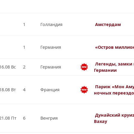
1
Голландия
Амстердам
1
Германия
«Остров миллио
Легенды, замки 
16.08 Вс
2
Германия
Германии
Париж «Мон Аму
18.08 Вт
4
Франция
ночных переезд
Дунайский круиз
21.08 Пт
6
Венгрия
Вахау