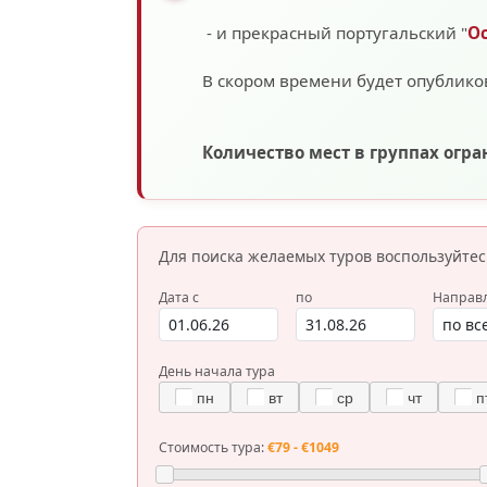
- и прекрасный португальский "
О
В скором времени будет опублико
Количество мест в группах огр
Для поиска желаемых туров
воспользуйте
Дата с
по
Направ
День начала тура
пн
вт
ср
чт
п
Стоимость тура:
€79 - €1049