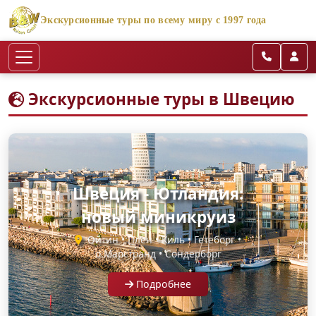
Экскурсионные туры по всему миру с 1997 года
Экскурсионные туры в Швецию
Швеция - Ютландия:
новый миникруиз
Ойтин • Плён • Киль • Гётеборг •
о.Марстранд • Сондерборг
Подробнее