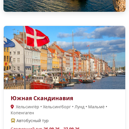
Южная Скандинавия
Хельсингёр • Хельсингборг • Лунд • Мальмё •
Копенгаген
Автобусный тур
Следующий тур
26.09.26 - 27.09.26