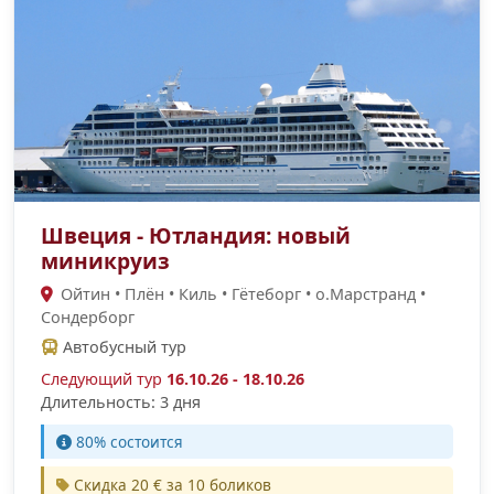
Швеция - Ютландия: новый
миникруиз
Ойтин • Плён • Киль • Гётеборг • о.Марстранд •
Сондерборг
Автобусный тур
Следующий тур
16.10.26 - 18.10.26
Длительность: 3 дня
80% состоится
Скидка 20 € за 10 боликов