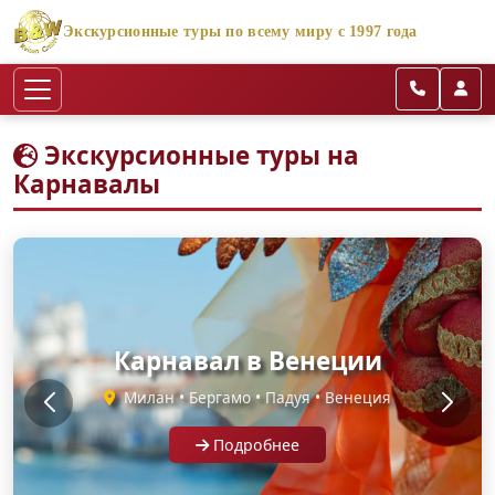
Экскурсионные туры по всему миру с 1997 года
Экскурсионные туры на
Карнавалы
Карнавалы в Венеции и
Карнавал в Венеции
Вероне
Милан • Бергамо • Падуя • Венеция
Верона • Венеция • Падуя
Подробнее
Подробнее