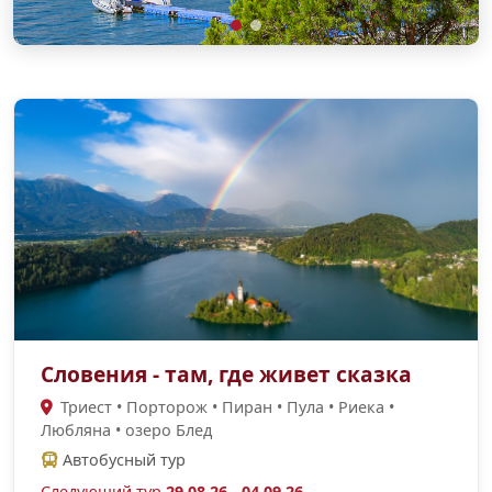
Словения - там, где живет сказка
Триест • Порторож • Пиран • Пула • Риека •
Любляна • озеро Блед
Автобусный тур
Следующий тур
29.08.26 - 04.09.26