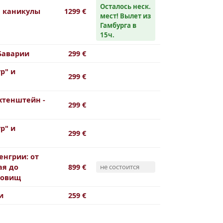
Осталось неск.
е каникулы
1299 €
мест! Вылет из
Гамбурга в
15ч.
Баварии
299 €
р" и
299 €
хтенштейн -
299 €
р" и
299 €
енгрии: от
я до
899 €
не состоится
ровищ
и
259 €