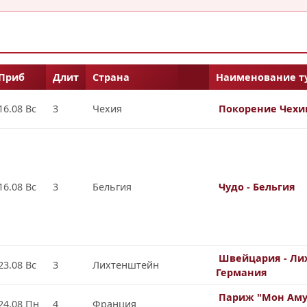
Приб
Длит
Страна
Наименование ту
16.08 Вс
3
Чехия
Покорение Чехи
16.08 Вс
3
Бельгия
Чудо - Бельгия
Швейцария - Ли
23.08 Вс
3
Лихтенштейн
Германия
Париж "Мон Аму
24.08 Пн
4
Франция