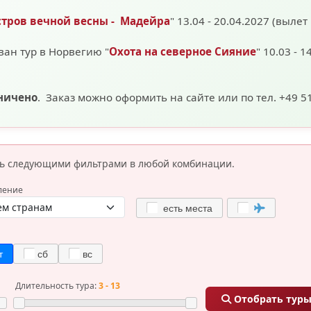
стров вечной весны - Мадейра
" 13.04 - 20.04.2027 (вылет
ван тур в Норвегию "
Охота на северное Сияние
" 10.03 - 1
аничено
. Заказ можно оформить на сайте или по тел. +49 5
сь следующими фильтрами
в любой комбинации.
ление
есть места
т
сб
вс
Длительность тура:
3 - 13
Отобрать тур