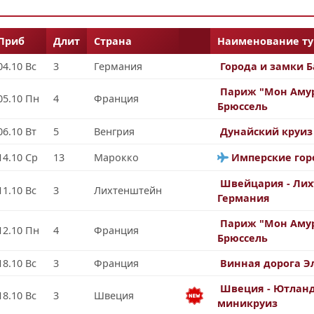
Приб
Длит
Страна
Наименование ту
04.10 Вс
3
Германия
Города и замки 
Париж "Мон Амур
05.10 Пн
4
Франция
Брюссель
06.10 Вт
5
Венгрия
Дунайский круиз
14.10 Ср
13
Марокко
Имперские гор
Швейцария - Лих
11.10 Вс
3
Лихтенштейн
Германия
Париж "Мон Амур
12.10 Пн
4
Франция
Брюссель
18.10 Вс
3
Франция
Винная дорога Э
Швеция - Ютланд
18.10 Вс
3
Швеция
миникруиз