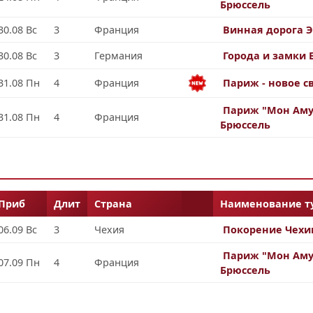
Брюссель
30.08 Вс
3
Франция
Винная дорога Э
30.08 Вс
3
Германия
Города и замки 
31.08 Пн
4
Франция
Париж - новое с
Париж "Мон Аму
31.08 Пн
4
Франция
Брюссель
Приб
Длит
Страна
Наименование ту
06.09 Вс
3
Чехия
Покорение Чехи
Париж "Мон Аму
07.09 Пн
4
Франция
Брюссель