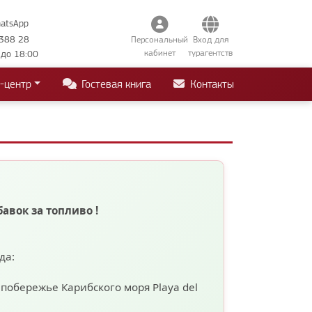
hatsApp
388 28
Персональный
Вход для
кабинет
турагентств
 до 18:00
-центр
Гостевая книга
Контакты
бавок за топливо
!
ода:
а побережье Карибского моря
Playa del