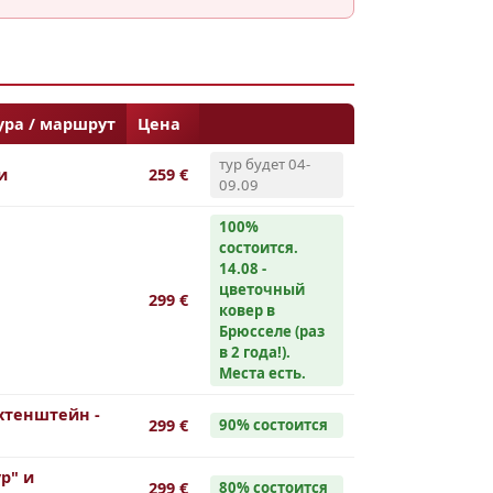
ра / маршрут
Цена
тур будет 04-
и
259 €
09.09
100%
cостоится.
14.08 -
цветочный
299 €
ковер в
Брюсселе (раз
в 2 года!).
Места есть.
хтенштейн -
299 €
90% cостоится
р" и
299 €
80% cостоится