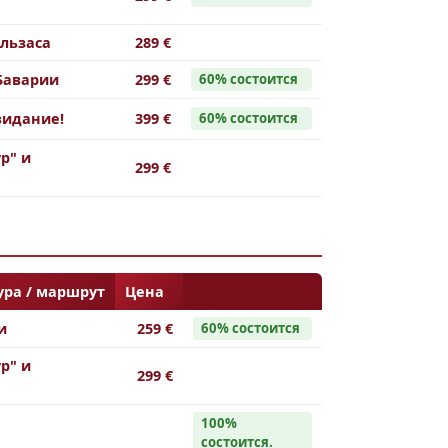
льзаса
289 €
Баварии
299 €
60% cостоится
видание!
399 €
60% cостоится
р" и
299 €
ра / маршрут
Цена
и
259 €
60% состоится
р" и
299 €
100%
cостоится.