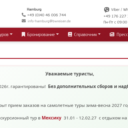
Hamburg
Viber / W
+49 (0)40 46 006 744
+49 176 227 
info-hamburg@bwreisen.de
Пн-Пт с 09:00
уров
Бронирование
Справочник
Пресс
Уважаемые туристы,
026г. гарантированы!
Без дополнительных сборов
и над
рыт прием заказов на самолетные туры зима-весна 2027 г
кскурсионный тур в
Мексику
31.01 - 12.02.27 с отдыхом н