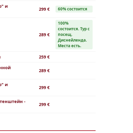
" и
299 €
60% состоится
100%
состоится. Тур с
289 €
посещ.
Диснейленда.
Места есть.
и
259 €
енной
289 €
" и
299 €
тенштейн -
299 €