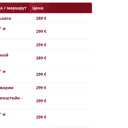
а / маршрут
Цена
ьзаса
289 €
" и
299 €
259 €
нной
289 €
" и
299 €
аварии
299 €
енштейн -
299 €
" и
299 €