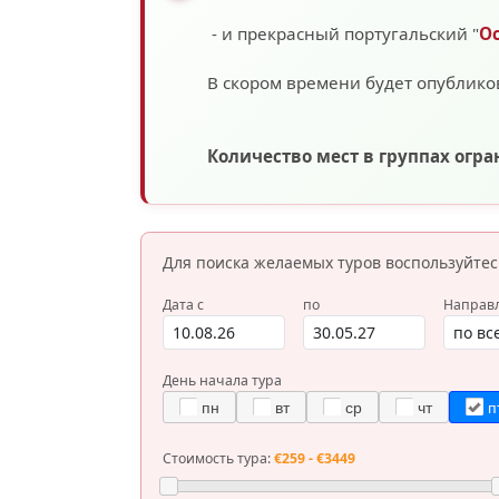
- и прекрасный португальский "
О
В скором времени будет опублико
Количество мест в группах огр
Для поиска желаемых туров
воспользуйте
Дата с
по
Направ
День начала тура
пн
вт
ср
чт
п
Стоимость тура:
€259 - €3449