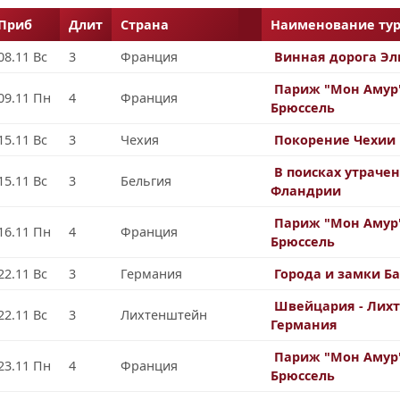
Приб
Длит
Страна
Наименование тур
08.11 Вс
3
Франция
Винная дорога Эл
Париж "Мон Амур
09.11 Пн
4
Франция
Брюссель
15.11 Вс
3
Чехия
Покорение Чехии
В поисках утраче
15.11 Вс
3
Бельгия
Фландрии
Париж "Мон Амур
16.11 Пн
4
Франция
Брюссель
22.11 Вс
3
Германия
Города и замки Б
Швейцария - Лихт
22.11 Вс
3
Лихтенштейн
Германия
Париж "Мон Амур
23.11 Пн
4
Франция
Брюссель