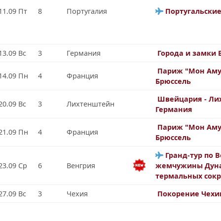
11.09 Пт
8
Португалия
Португальски
13.09 Вс
3
Германия
Города и замки 
Париж "Мон Аму
14.09 Пн
4
Франция
Брюссель
Швейцария - Ли
20.09 Вс
3
Лихтенштейн
Германия
Париж "Мон Аму
21.09 Пн
4
Франция
Брюссель
Гранд-тур по В
23.09 Ср
6
Венгрия
жемчужины Дуна
термальных сок
27.09 Вс
3
Чехия
Покорение Чехи