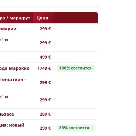
ра / маршрут
Цена
Баварии
299 €
" и
299 €
499 €
ода Марокко
1749 €
100% состоится
тенштейн -
299 €
" и
299 €
льзаса
289 €
ия: новый
299 €
80% состоится