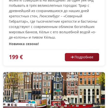
можете совершить на выходные! За один уик-энд
побывать в трёх великолепных городах: Трир с
древнейшей из сохранившихся до наших дней
крепостных стен, Люксембург – «Северный
Гибралтар», где тысячелетние крепости и бастионы
соседствуют с современным обликом богатейших
мировых банков, Кёльн с его волшебной водой «о-
де-колонь» и пивом Кёльш.
Новинка сезона!
199 €
Подробнее