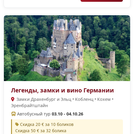
Легенды, замки и вино Германии
Замки Драхенбург и Эльц • Кобленц • Кохем •
Эренбрайтштайн
Автобусный тур
03.10 - 04.10.26
Скидка 20 € за 10 боликов
Скидка 50 € за 32 болика