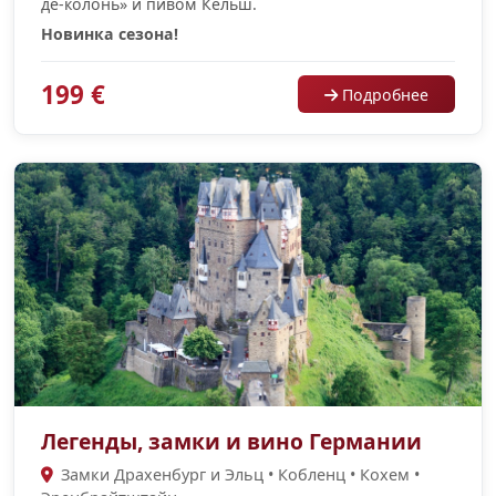
де-колонь» и пивом Кёльш.
Новинка сезона!
199 €
Подробнее
Легенды, замки и вино Германии
Замки Драхенбург и Эльц • Кобленц • Кохем •