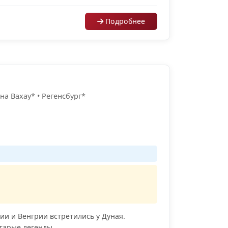
Подробнее
на Вахау* • Регенсбург*
ии и Венгрии встретились у Дуная.
арые легенды...