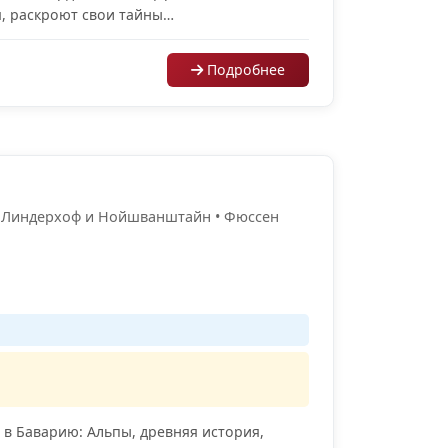
я, раскроют свои тайны…
Подробнее
и Линдерхоф и Нойшванштайн • Фюссен
 в Баварию: Альпы, древняя история,