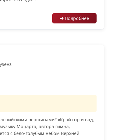
Подробнее
аузенз
альпийскими вершинами? «Край гор и вод,
д музыку Моцарта, автора гимна,
ается с бело-голубым небом Верхней