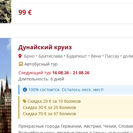
99 €
Дунайский круиз
Брно • Братислава • Будапешт • Вена • Пассау • доли
Автобусный тур
Следующий тур
16.08.26 - 21.08.26
Длительность: 6 дней
100% cостоится. Осталось неск. мест!
Скидка 20 € за 10 боликов
Скидка 30 € за 20 боликов
Скидка 70 € за 47 боликов
Прекрасные города Германии, Австрии, Чехии, Словак
Волшебные горы, веселые песни и танцы, услышите ст