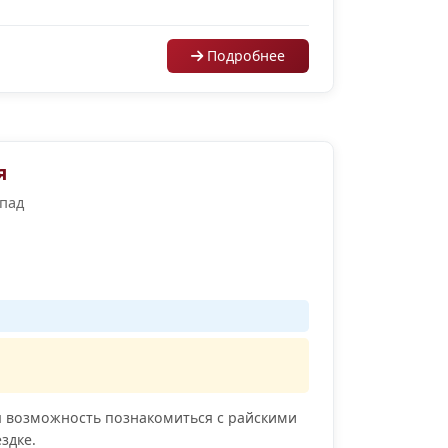
Подробнее
я
опад
я возможность познакомиться с райскими
здке.