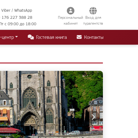
Viber / WhatsApp
 176 227 388 28
Персональный
Вход для
кабинет
турагентств
Пт с 09:00 до 18:00
-центр
Гостевая книга
Контакты
рмания
мании
ванштайн • Фюссен
г • Марбург
Регенсбург*
д