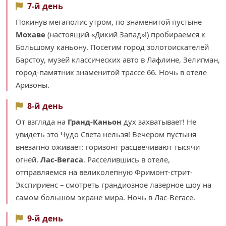
7-й день
Покинув мегаполис утром, по знаменитой пустыне
Мохаве
(настоящий «Дикий Запад»!) пробираемся к
Большому каньону. Посетим город золотоискателей
Барстоу, музей классических авто в Лафлине, Зелигман,
город-памятник знаменитой трассе 66. Ночь в отеле
Аризоны.
8-й день
От взгляда на
Гранд-Каньон
дух захватывает! Не
увидеть это Чудо Света нельзя! Вечером пустыня
внезапно оживает: горизонт расцвечивают тысячи
огней.
Лас-Вегаса
. Расселившись в отеле,
отправляемся на великолепную Фримонт-стрит-
Экспириенс – смотреть грандиозное лазерное шоу на
самом большом экране мира. Ночь в Лас-Вегасе.
9-й день