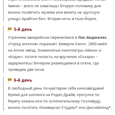
Авеню – всего не охватишь! Вторую половину дня
можно посвятить музеям или визиту на «русскую
улицу» Брайтон-бич. Вторая ночь в Нью-Йорке.
5-й день
Утренним авиарейсом перенесёмся в
Лос-Анджелес
.
«Город ангелов» поражает. Беверли Хиллс. 2800 имён
на Аллее звёзд. Знаменитые кинотеатры «Манн» и
«Кодак»: хотите попасть на вручение «Оскара» –
задержитесь! Вечером размещаемся в отеле, где
проведём две ночи.
6-й день
В свободный день почувствуем себя кинозвёздами!
Время для шопинга на Родео Драйв, прогулке по
берегу океана или по ослепительному Голливуду,
можно посетить Юниверсал-Студию* или Диснейленд*.