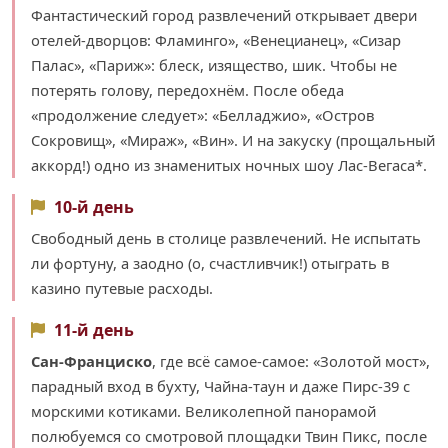
Фантастический город развлечений открывает двери
отелей-дворцов: Фламинго», «Венецианец», «Сизар
Палас», «Париж»: блеск, изящество, шик. Чтобы не
потерять голову, передохнём. После обеда
«продолжение следует»: «Белладжио», «Остров
Сокровищ», «Мираж», «Вин». И на закуску (прощальный
аккорд!) одно из знаменитых ночных шоу Лас-Вегаса*.
10-й день
Свободный день в столице развлечений. Не испытать
ли фортуну, а заодно (о, счастливчик!) отыграть в
казино путевые расходы.
11-й день
Сан-Франциско
, где всё самое-самое: «Золотой мост»,
парадный вход в бухту, Чайна-таун и даже Пирс-39 с
морскими котиками. Великолепной панорамой
полюбуемся со смотровой площадки Твин Пикс, после