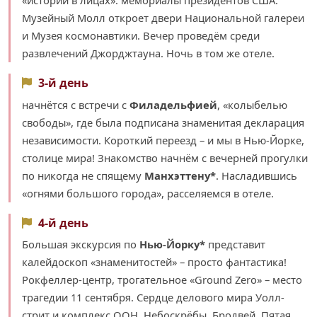
Музейный Молл откроет двери Национальной галереи
и Музея космонавтики. Вечер проведём среди
развлечений Джорджтауна. Ночь в том же отеле.
3-й день
начнётся с встречи с
Филадельфией
, «колыбелью
свободы», где была подписана знаменитая декларация
независимости. Короткий переезд – и мы в Нью-Йорке,
столице мира! Знакомство начнём с вечерней прогулки
по никогда не спящему
Манхэттену*
. Насладившись
«огнями большого города», расселяемся в отеле.
4-й день
Большая экскурсия по
Нью-Йорку*
представит
калейдоскоп «знаменитостей» – просто фантастика!
Рокфеллер-центр, трогательное «Ground Zero» – место
трагедии 11 сентября. Сердце делового мира Уолл-
стрит и комплекс ООН. Небоскрёбы. Бродвей. Пятая