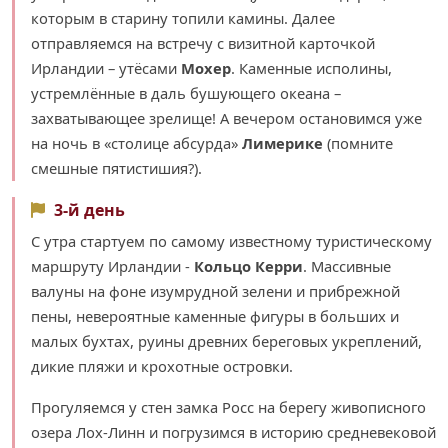
которым в старину топили камины. Далее
отправляемся на встречу с визитной карточкой
Ирландии – утёсами
Мохер
. Каменные исполины,
устремлённые в даль бушующего океана –
захватывающее зрелище! А вечером остановимся уже
на ночь в «столице абсурда»
Лимерике
(помните
смешные пятистишия?).
3-й день
С утра стартуем по самому известному туристическому
маршруту Ирландии -
Кольцо Керри
. Массивные
валуны на фоне изумрудной зелени и прибрежной
пены, невероятные каменные фигуры в больших и
малых бухтах, руины древних береговых укреплений,
дикие пляжи и крохотные островки.
Прогуляемся у стен замка Росс на берегу живописного
озера Лох-Линн и погрузимся в историю средневековой