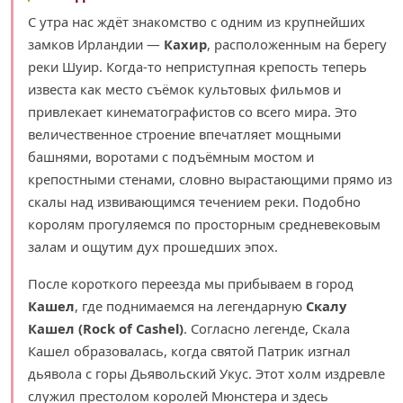
С утра нас ждёт знакомство с одним из крупнейших
замков Ирландии —
Кахир
, расположенным на берегу
реки Шуир. Когда-то неприступная крепость теперь
известа как место съёмок культовых фильмов и
привлекает кинематографистов со всего мира. Это
величественное строение впечатляет мощными
башнями, воротами с подъёмным мостом и
крепостными стенами, словно вырастающими прямо из
скалы над извивающимся течением реки. Подобно
королям прогуляемся по просторным средневековым
залам и ощутим дух прошедших эпох.
После короткого переезда мы прибываем в город
Кашел
, где поднимаемся на легендарную
Скалу
Кашел (Rock of Cashel)
. Согласно легенде, Скала
Кашел образовалась, когда святой Патрик изгнал
дьявола с горы Дьявольский Укус. Этот холм издревле
служил престолом королей Мюнстера и здесь