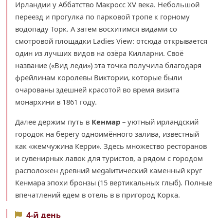
Ирландии у Аббатство Макросс XV века. Небольшой
переезд и прогулка по парковой тропе к горному
водопаду Торк. А затем восхитимся видами со
смотровой площадки Ladies View: отсюда открывается
один из лучших видов на озёра Килларни. Своё
название («Вид леди») эта точка получила благодаря
фрейлинам королевы Виктории, которые были
очарованы здешней красотой во время визита
монархини в 1861 году.
Далее держим путь в
Кенмар
– уютный ирландский
городок на берегу одноимённого залива, известный
как «жемчужина Керри». Здесь множество ресторанов
и сувенирных лавок для туристов, а рядом с городом
расположен древний меgalитический каменный круг
Кенмара эпохи бронзы (15 вертикальных глыб). Полные
впечатлений едем в отель в в пригород Корка.
4-й день