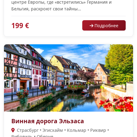
центре Европы, где «встретились» Германия и
Бельгия, раскроют свои тайны…
199 €
Подробнее
Винная дорога Эльзаса
Страсбург • Эгисхайм • Кольмар • Риквир •
Рибовиль • Оберне