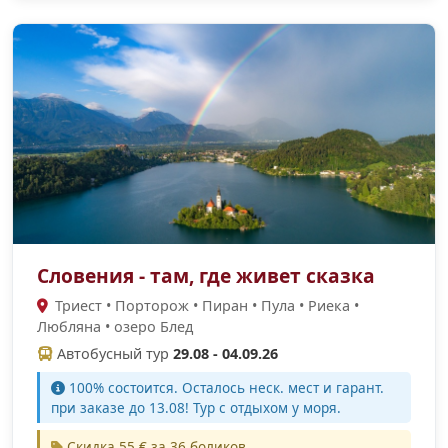
Словения - там, где живет сказка
Триест • Порторож • Пиран • Пула • Риека •
Любляна • озеро Блед
Автобусный тур
29.08 - 04.09.26
100% cостоится. Осталось неск. мест и гарант.
при заказе до 13.08! Тур с отдыхом у моря.
Скидка 55 € за 36 боликов