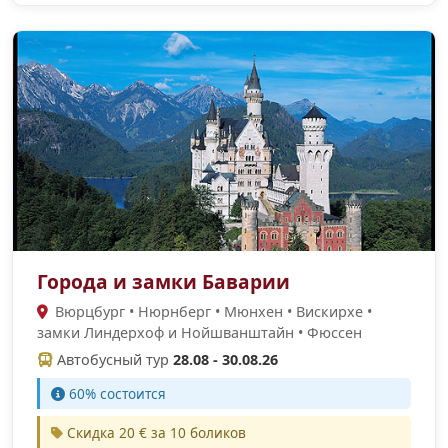
Города и замки Баварии
Вюрцбург • Нюрнберг • Мюнхен • Вискирхе •
замки Линдерхоф и Нойшванштайн • Фюссен
Автобусный тур
28.08 - 30.08.26
60% cостоится
Скидка 20 € за 10 боликов