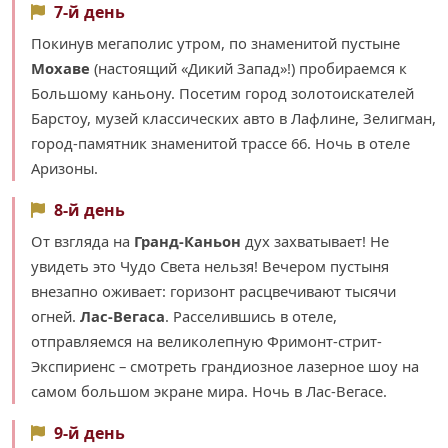
7-й день
Покинув мегаполис утром, по знаменитой пустыне
Мохаве
(настоящий «Дикий Запад»!) пробираемся к
Большому каньону. Посетим город золотоискателей
Барстоу, музей классических авто в Лафлине, Зелигман,
город-памятник знаменитой трассе 66. Ночь в отеле
Аризоны.
8-й день
От взгляда на
Гранд-Каньон
дух захватывает! Не
увидеть это Чудо Света нельзя! Вечером пустыня
внезапно оживает: горизонт расцвечивают тысячи
огней.
Лас-Вегаса
. Расселившись в отеле,
отправляемся на великолепную Фримонт-стрит-
Экспириенс – смотреть грандиозное лазерное шоу на
самом большом экране мира. Ночь в Лас-Вегасе.
9-й день