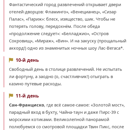
Фантастический город развлечений открывает двери
отелей-дворцов: Фламинго», «Венецианец», «Сизар
Палас», «Париж»: блеск, изящество, шик. Чтобы не
потерять голову, передохнём. После обеда
«продолжение следует»: «Белладжио», «Остров
Сокровищ», «Мираж», «Вин». И на закуску (прощальный
аккорд!) одно из знаменитых ночных шоу Лас-Вегаса*.
10-й день
Свободный день в столице развлечений. Не испытать
ли фортуну, а заодно (о, счастливчик!) отыграть в
казино путевые расходы.
11-й день
Сан-Франциско
, где всё самое-самое: «Золотой мост»,
парадный вход в бухту, Чайна-таун и даже Пирс-39 с
морскими котиками. Великолепной панорамой
полюбуемся со смотровой площадки Твин Пикс, после