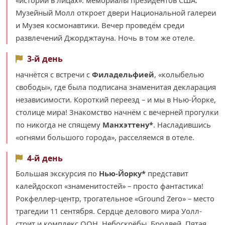
Музейный Молл откроет двери Национальной галереи
и Музея космонавтики. Вечер проведём среди
развлечений Джорджтауна. Ночь в том же отеле.
3-й день
начнётся с встречи с
Филадельфией
, «колыбелью
свободы», где была подписана знаменитая декларация
независимости. Короткий переезд – и мы в Нью-Йорке,
столице мира! Знакомство начнём с вечерней прогулки
по никогда не спящему
Манхэттену*
. Насладившись
«огнями большого города», расселяемся в отеле.
4-й день
Большая экскурсия по
Нью-Йорку*
представит
калейдоскоп «знаменитостей» – просто фантастика!
Рокфеллер-центр, трогательное «Ground Zero» – место
трагедии 11 сентября. Сердце делового мира Уолл-
стрит и комплекс ООН. Небоскрёбы. Бродвей. Пятая