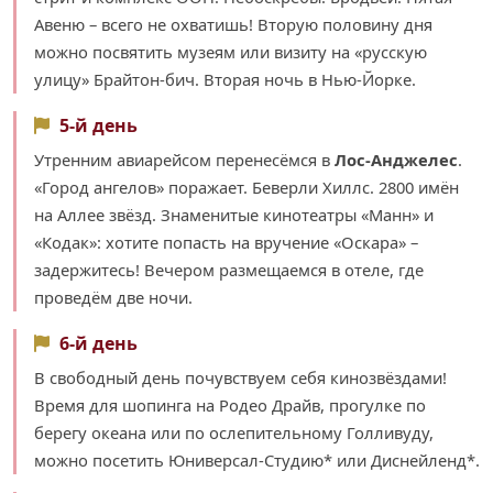
Авеню – всего не охватишь! Вторую половину дня
можно посвятить музеям или визиту на «русскую
улицу» Брайтон-бич. Вторая ночь в Нью-Йорке.
5-й день
Утренним авиарейсом перенесёмся в
Лос-Анджелес
.
«Город ангелов» поражает. Беверли Хиллс. 2800 имён
на Аллее звёзд. Знаменитые кинотеатры «Манн» и
«Кодак»: хотите попасть на вручение «Оскара» –
задержитесь! Вечером размещаемся в отеле, где
проведём две ночи.
6-й день
В свободный день почувствуем себя кинозвёздами!
Время для шопинга на Родео Драйв, прогулке по
берегу океана или по ослепительному Голливуду,
можно посетить Юниверсал-Студию* или Диснейленд*.