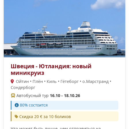
Швеция - Ютландия: новый
миникруиз
Ойтин • Плён • Киль • Гётеборг • о.Марстранд •
Сондерборг
Автобусный тур
16.10 - 18.10.26
80% состоится
Скидка 20 € за 10 боликов
Что может быть лучше, чем отправиться на