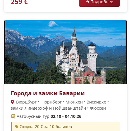
259 €
Подробнее
Города и замки Баварии
Вюрцбург • Нюрнберг • Мюнхен • Вискирхе •
замки Линдерхоф и Нойшванштайн • Фюссен
Автобусный тур
02.10 - 04.10.26
Скидка 20 € за 10 боликов