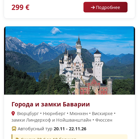
299 €
Подробнее
Города и замки Баварии
Вюрцбург • Нюрнберг • Мюнхен • Вискирхе •
замки Линдерхоф и Нойшванштайн • Фюссен
Автобусный тур
20.11 - 22.11.26