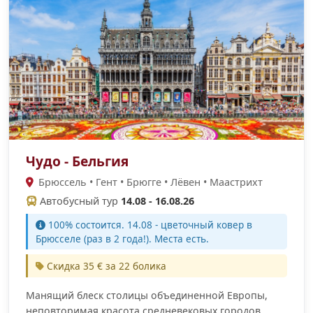
Чудо - Бельгия
Брюссель • Гент • Брюгге • Лёвен • Маастрихт
Автобусный тур
14.08 - 16.08.26
100% cостоится. 14.08 - цветочный ковер в
Брюсселе (раз в 2 года!). Места есть.
Скидка 35 € за 22 болика
Манящий блеск столицы объединенной Европы,
неповторимая красота средневековых городов,