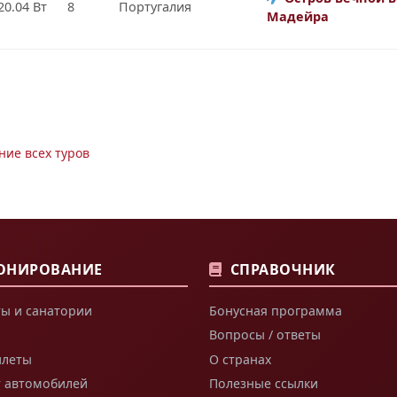
20.04 Вт
8
Португалия
Мадейра
ние всех туров
ОНИРОВАНИЕ
СПРАВОЧНИК
ы и санатории
Бонусная программа
Вопросы / ответы
илеты
О странах
т автомобилей
Полезные ссылки