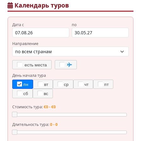
Календарь туров
Дата с
по
Направление
есть места
День начала тура
пн
вт
ср
чт
пт
сб
вс
Стоимость тура:
€0 - €0
Длительность тура:
0 - 0