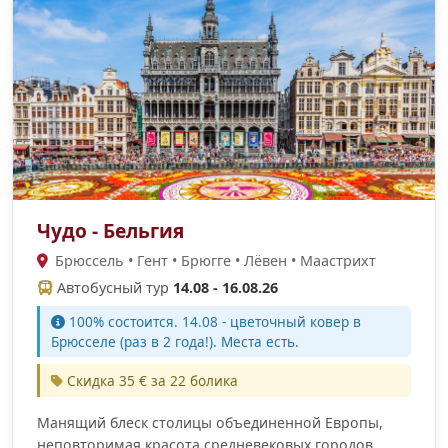
Чудо - Бельгия
Брюссель • Гент • Брюгге • Лёвен • Маастрихт
Автобусный тур
14.08 - 16.08.26
100% cостоится. 14.08 - цветочный ковер в
Брюсселе (раз в 2 года!). Места есть.
Скидка 35 € за 22 болика
Манящий блеск столицы объединенной Европы,
неповторимая красота средневековых городов,