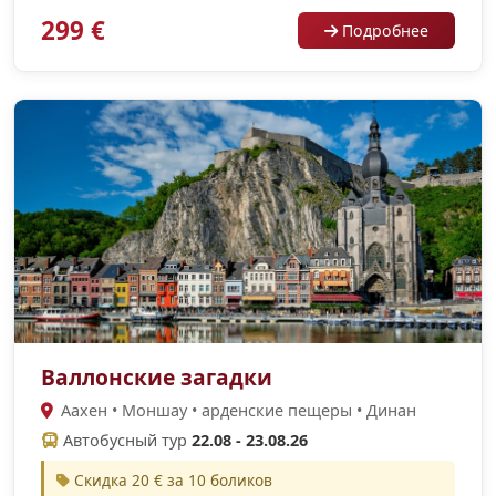
299 €
Подробнее
Валлонские загадки
Аахен • Моншау • арденские пещеры • Динан
Автобусный тур
22.08 - 23.08.26
Скидка 20 € за 10 боликов