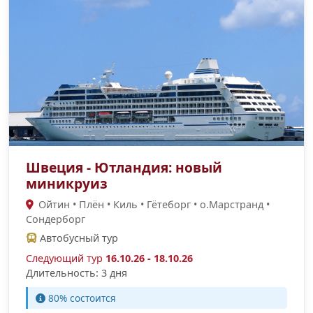
Швеция - Ютландия: новый
миникруиз
Ойтин • Плён • Киль • Гётеборг • о.Марстранд •
Сондерборг
Автобусный тур
Следующий тур
16.10.26 - 18.10.26
Длительность: 3 дня
80% состоится