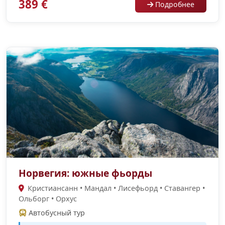
389 €
Подробнее
Норвегия: южные фьорды
Кристиансанн • Мандал • Лисефьорд • Ставангер •
Ольборг • Орхус
Автобусный тур