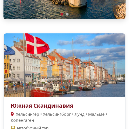
Южная Скандинавия
Хельсингёр • Хельсингборг • Лунд • Мальмё •
Копенгаген
Автобусный тур