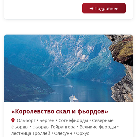
Подробнее
«Королевство скал и фьордов»
Ольборг • Берген • Согнефьорды • Cеверные
фьорды • фьорды Гейрангера • Великие фьорды •
лестница Троллей • Олесунн • Орхус