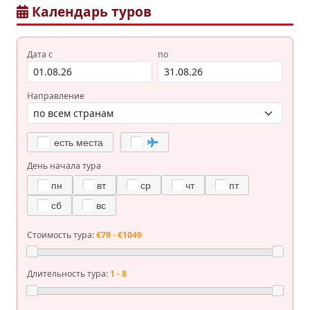
Календарь туров
Дата с
по
Направление
есть места
День начала тура
пн
вт
ср
чт
пт
сб
вс
Стоимость тура:
€79 - €1049
Длительность тура:
1 - 8