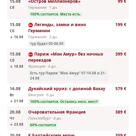
15.08
«Остров миллионеров»
99 €
Сб
Германия · 1 дн.
100% cостоится. Места есть.
15.08
Легенды, замки и вино
199 €
Германии
Сб
Германия · 2 дн.
↓ 16.08
тур будет 05-06.09
15.08
Париж «Мон Амур» без ночных
399 €
переездов
Сб
Франция · 4 дн.
↓ 18.08
Есть тур Париж "Мон Амур" 07-10.08 и 21-
24.08
16.08
Дунайский круиз: с долиной Вахау
579 €
Вс
Венгрия · 6 дн.
↓ 21.08
100% cостоится. Осталось неск. мест!
20.08
Очаровательная Франция
389 €
Чт
Люксембург · 4 дн.
↓ 23.08
60% cостоится
20.08
К Балтийскому морю
359 €