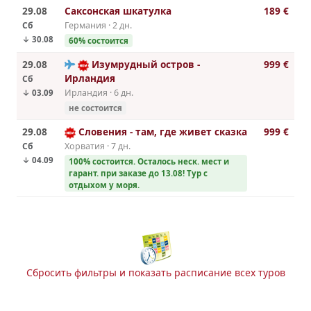
29.08
Саксонская шкатулка
189 €
Сб
Германия · 2 дн.
↓ 30.08
60% cостоится
29.08
Изумрудный остров -
999 €
Ирландия
Сб
Ирландия · 6 дн.
↓ 03.09
не состоится
29.08
Словения - там, где живет сказка
999 €
Сб
Хорватия · 7 дн.
↓ 04.09
100% cостоится. Осталось неск. мест и
гарант. при заказе до 13.08! Тур с
отдыхом у моря.
Сбросить фильтры и показать расписание всех туров