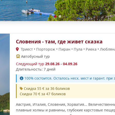
Словения - там, где живет сказка
Триест • Порторож • Пиран • Пула • Риека • Любляна
Автобусный тур
Следующий тур
29.08.26 - 04.09.26
Длительность: 7 дней
100% cостоится. Осталось неск. мест и гарант. при з
Скидка 55 € за 36 боликов
Скидка 70 € за 47 боликов
Австрия, Италия, Словения, Хорватия... Величествен
плавные холмы и равнины, глубокие карстовые пеще