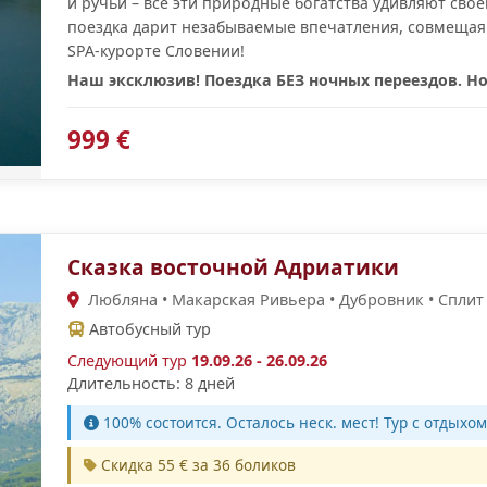
и ручьи – все эти природные богатства удивляют св
поездка дарит незабываемые впечатления, совмещая 
SPA-курорте Словении!
Наш эксклюзив! Поездка БЕЗ ночных переездов. Но
999 €
Сказка восточной Адриатики
Любляна • Макарская Ривьера • Дубровник • Сплит 
Автобусный тур
Следующий тур
19.09.26 - 26.09.26
Длительность: 8 дней
100% cостоится. Осталось неск. мест! Тур с отдыхом
Скидка 55 € за 36 боликов