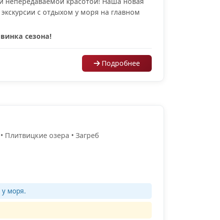
оей непередаваемой красотой! Наша новая
экскурсии с отдыхом у моря на главном
винка сезона!
Подробнее
• Плитвицкие озера • Загреб
 у моря.