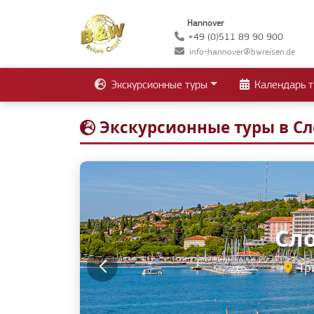
Hannover
+49 (0)511 89 90 900
info-hannover@bwreisen.de
Экскурсионные туры
Календарь т
Экскурсионные туры в С
Сло
С
Любляна •
Три