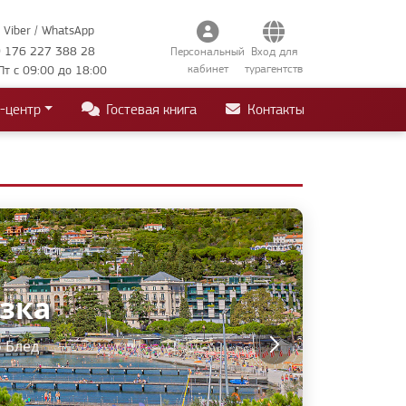
Viber / WhatsApp
 176 227 388 28
Персональный
Вход для
кабинет
турагентств
Пт с 09:00 до 18:00
-центр
Гостевая книга
Контакты
азка
ки
ера • Загреб
о Блед