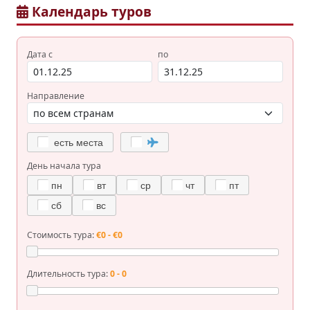
Календарь туров
Дата с
по
Направление
есть места
День начала тура
пн
вт
ср
чт
пт
сб
вс
Стоимость тура:
€0 - €0
Длительность тура:
0 - 0