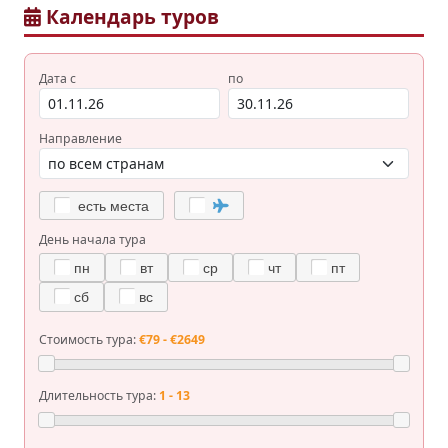
Календарь туров
Дата с
по
Направление
есть места
День начала тура
пн
вт
ср
чт
пт
сб
вс
Стоимость тура:
€79 - €2649
Длительность тура:
1 - 13