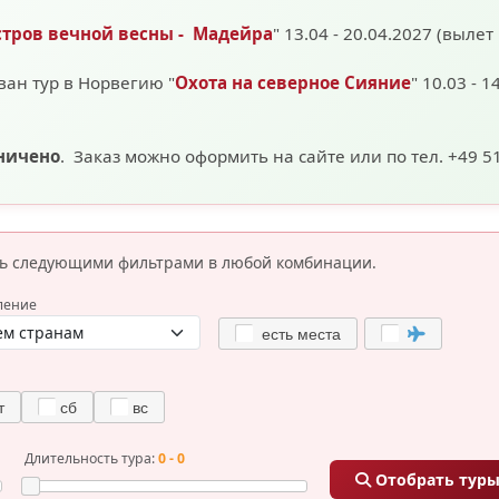
стров вечной весны - Мадейра
" 13.04 - 20.04.2027 (вылет
ван тур в Норвегию "
Охота на северное Сияние
" 10.03 - 1
аничено
. Заказ можно оформить на сайте или по тел. +49 5
сь следующими фильтрами
в любой комбинации.
ление
есть места
т
сб
вс
Длительность тура:
0 - 0
Отобрать тур