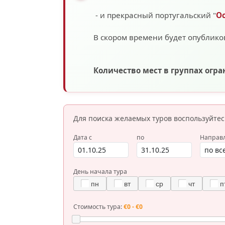
- и прекрасный португальский "
О
В скором времени будет опублико
Количество мест в группах огр
Для поиска желаемых туров
воспользуйте
Дата с
по
Направ
День начала тура
пн
вт
ср
чт
п
Стоимость тура:
€0 - €0