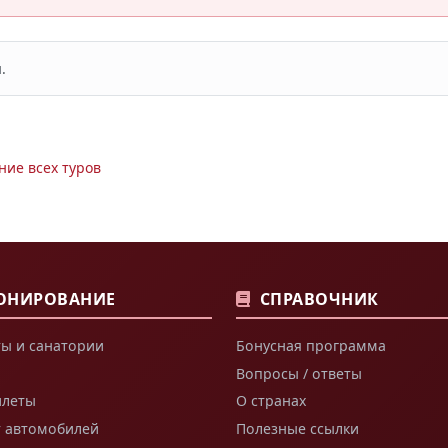
.
ние всех туров
ОНИРОВАНИЕ
СПРАВОЧНИК
ы и санатории
Бонусная программа
Вопросы / ответы
илеты
О странах
т автомобилей
Полезные ссылки