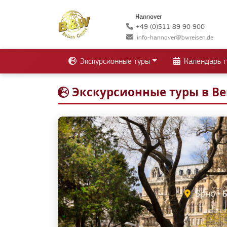
Hannover
+49 (0)511 89 90 900
info-hannover@bwreisen.de
Экскурсионные туры
Календарь т
Экскурсионные туры в В
Брно • Б