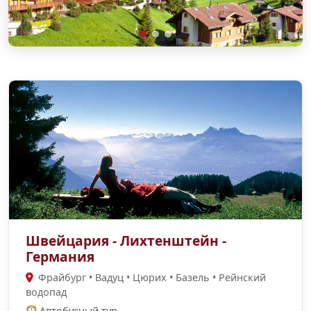
Швейцария - Лихтенштейн -
Германия
Фрайбург • Вадуц • Цюрих • Базель • Рейнский
водопад
Автобусный тур