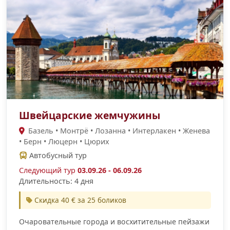
Швейцарские жемчужины
Базель • Монтрё • Лозанна • Интерлакен • Женева
• Берн • Люцерн • Цюрих
Автобусный тур
Следующий тур
03.09.26 - 06.09.26
Длительность: 4 дня
Скидка 40 € за 25 боликов
Очаровательные города и восхитительные пейзажи