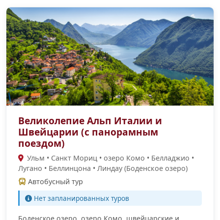
Великолепие Альп Италии и
Швейцарии (с панорамным
поездом)
Ульм • Санкт Мориц • озеро Комо • Белладжио •
Лугано • Беллинцона • Линдау (Боденское озеро)
Автобусный тур
Нет запланированных туров
Боденское озеро, озеро Комо, швейцарские и