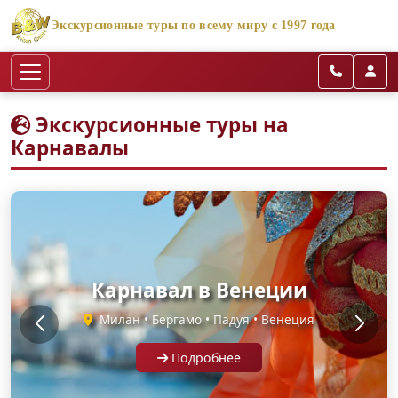
Экскурсионные туры по всему миру с 1997 года
Экскурсионные туры на
Карнавалы
Карнавалы в Венеции и
Карнавал в Венеции
Вероне
Милан • Бергамо • Падуя • Венеция
Верона • Венеция • Падуя
Подробнее
Подробнее