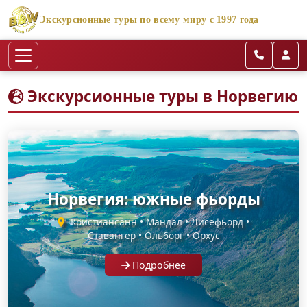
Экскурсионные туры по всему миру с 1997 года
Экскурсионные туры в Норвегию
Норвегия: южные фьорды
Кристиансанн • Мандал • Лисефьорд •
Ставангер • Ольборг • Орхус
Подробнее