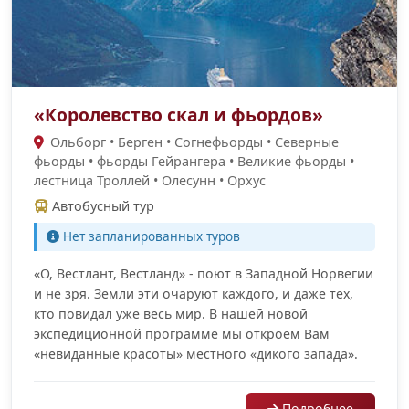
«Королевство скал и фьордов»
Ольборг • Берген • Согнефьорды • Cеверные
фьорды • фьорды Гейрангера • Великие фьорды •
лестница Троллей • Олесунн • Орхус
Автобусный тур
Нет запланированных туров
«О, Вестлант, Вестланд» - поют в Западной Норвегии
и не зря. Земли эти очаруют каждого, и даже тех,
кто повидал уже весь мир. В нашей новой
экспедиционной программе мы откроем Вам
«невиданные красоты» местного «дикого запада».
Подробнее