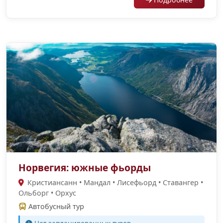
Норвегия: южные фьорды
Кристиансанн • Мандал • Лисефьорд • Ставангер •
Ольборг • Орхус
Автобусный тур