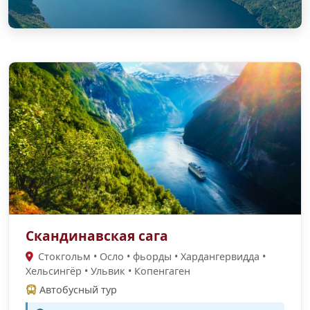
Скандинавская сага
Стокгольм • Осло • фьорды • Хардангервидда •
Хельсингёр • Ульвик • Копенгаген
Автобусный тур