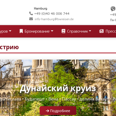
Hamburg
+49 (0)40 46 006 744
+49
info-hamburg@bwreisen.de
Пн-
уров
Бронирование
Справочник
Пресс
встрию
Дунайский круиз
ратислава • Будапешт • Вена • Пассау • долина Вахау* • 
Подробнее