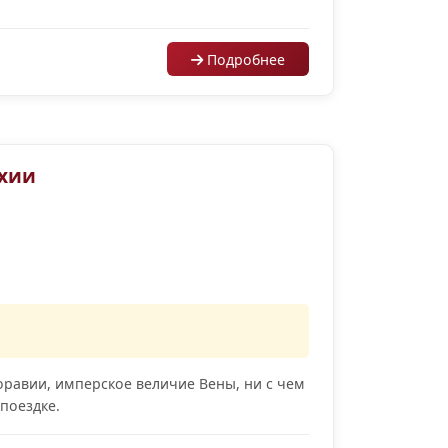
Подробнее
ехии
равии, имперское величие Вены, ни с чем
поездке.