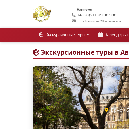
Hannover
+49 (0)511 89 90 900
info-hannover@bwreisen.de
Экскурсионные туры
Календарь т
Экскурсионные туры в А
Брно • Б