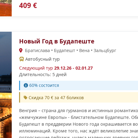
409 €
Новый Год в Будапеште
Братислава • Будапешт • Вена • Зальцбург
Автобусный тур
Следующий тур
29.12.26 - 02.01.27
Длительность: 5 дней
60% состоится
Скидка 70 € за 47 боликов
Венгрия – страна для гурманов и истинных романтико
«жемчужине Европы» - блистательном Будапеште. О
Будапешт в преддверии Нового года окрашивается во
иллюминаций. Кроме того, нас ждёт великолепие зна
потрясающие пейзажи, чудеса маленьких древних го