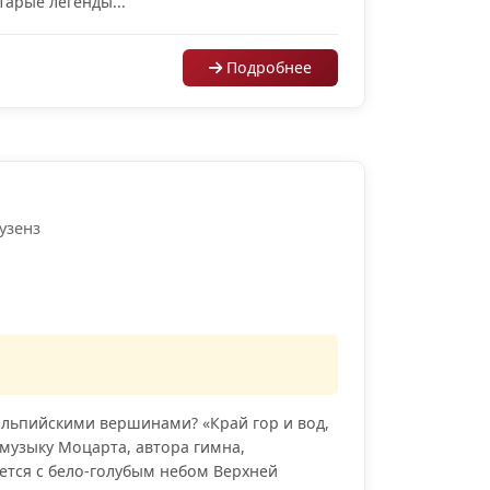
арые легенды...
Подробнее
аузенз
альпийскими вершинами? «Край гор и вод,
д музыку Моцарта, автора гимна,
ается с бело-голубым небом Верхней