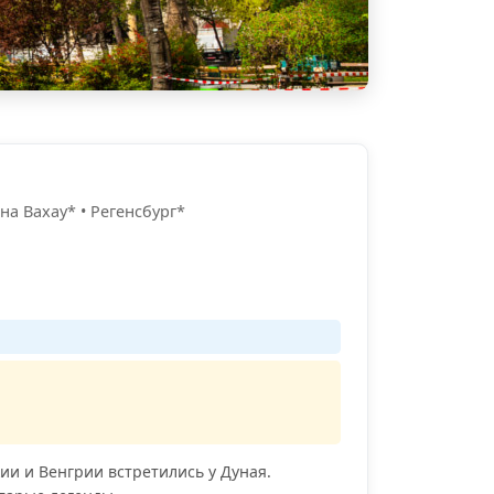
на Вахау* • Регенсбург*
ии и Венгрии встретились у Дуная.