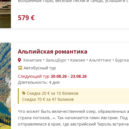
Волшебные горы, веселые песни и танцы, услышите ст
579 €
Альпийская романтика
Кенигзее • Зальцбург • Кимзее • Альтёттинг • Бургх
Автобусный тур
Следующий тур
20.08.26 - 23.08.26
Длительность: 4 дня
Скидка 20 € за 10 боликов
Скидка 70 € за 47 боликов
Что может быть величественней озер, обрамленных 
страна потоков...». Так начинается гимн Австрии. По
отправляемся в края, где австрийский Тироль встреч