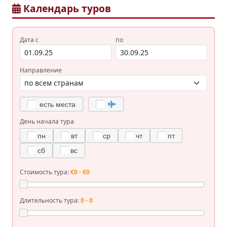
Календарь туров
Дата с
по
Направление
есть места
День начала тура
пн
вт
ср
чт
пт
сб
вс
Стоимость тура:
€0 - €0
Длительность тура:
0 - 0