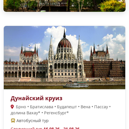
Дунайский круиз
Брно • Братислава • Будапешт • Вена • Пассау •
долина Вахау* • Регенсбург*
Автобусный тур
Следующий тур
16.08.26 - 21.08.26