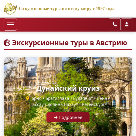
Экскурсионные туры по всему миру с 1997 года
Экскурсионные туры в Австрию
Дунайский круиз
Брно • Братислава • Будапешт • Вена •
Пассау • долина Вахау* • Регенсбург*
Подробнее