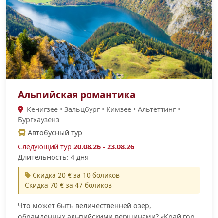
Альпийская романтика
Кенигзее • Зальцбург • Кимзее • Альтёттинг •
Бургхаузенз
Автобусный тур
Следующий тур
20.08.26 - 23.08.26
Длительность: 4 дня
Скидка 20 € за 10 боликов
Скидка 70 € за 47 боликов
Что может быть величественней озер,
обрамленных альпийскими вершинами? «Край гор