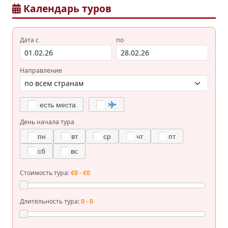
Календарь туров
Дата с
по
Направление
есть места
День начала тура
пн
вт
ср
чт
пт
сб
вс
Стоимость тура:
€0 - €0
Длительность тура:
0 - 0